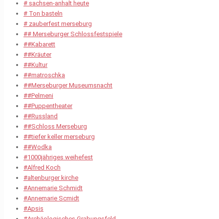
# sachsen-anhalt heute
# Ton basteln
# zauberfest merseburg
## Merseburger Schlossfestspiele
##Kabarett
##Kräuter
##Kultur
##matroschka
##Merseburger Museumsnacht
##Pelmeni
##Puppentheater
##Russland
##Schloss Merseburg
##tiefer keller merseburg
##Wodka
#1000jähriges weihefest
#Alfred Koch
#altenburger kirche
#Annemarie Schmidt
#Annemarie Scmidt
#Apsis
#Archäologisches Grabungsfeld