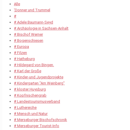
Alle
'Donner und Trummel
#
# Adele Baumann-Seyd
# Archäologie in Sachsen-Anhalt
# Bischof Werner
# Bogenschiesen
# Europa
# Filzen
# Hatheburg
# Hildegard von Bingen.
# Karl der Große
# Kinder-und Jugendprojekte
# Kindergarten "Am Weinberg"
# kloster Huysburg
# Kopfnischengrab
# Landestourismusverband
# Luthereiche
# Mensch und Natur
# Merseburger Bischofschronik
# Merseburger Tourist-Info