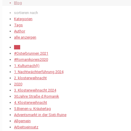
Blog
sortieren nach
Kategorien
Tags
Author
alle anzeigen
Alle
#Osterbrunnen 2021
#Romanikpreis2020
1. Kulturnach(t)
1. Nachtwächterführung 2024
2. klosterweihnacht
2020
3. Klosterweihnacht 2024
30Jahre Straße d.Romanik
4. Klosterweihnacht
5.Bienen-u. Kräutertag
Adventsmarkt in der Sixti-Ruine
Allgemein
Arbeitseinsatz