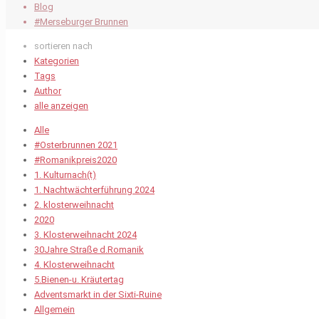
Blog
#Merseburger Brunnen
sortieren nach
Kategorien
Tags
Author
alle anzeigen
Alle
#Osterbrunnen 2021
#Romanikpreis2020
1. Kulturnach(t)
1. Nachtwächterführung 2024
2. klosterweihnacht
2020
3. Klosterweihnacht 2024
30Jahre Straße d.Romanik
4. Klosterweihnacht
5.Bienen-u. Kräutertag
Adventsmarkt in der Sixti-Ruine
Allgemein