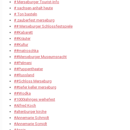
# Merseburger Tourist-Info
# sachsen-anhalt heute
# Ton basteln
# zauberfest merseburg
## Merseburger Schlossfestspiele
##Kabarett
##Kräuter
##Kultur
##matroschka
##Merseburger Museumsnacht
##Pelmeni
##Puppentheater
##Russland
##Schloss Merseburg
##tiefer keller merseburg
##Wodka
#1000jähriges weihefest
#Alfred Koch
#altenburger kirche
#Annemarie Schmidt
#Annemarie Scmidt
#Apsis