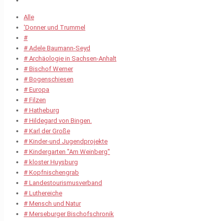
Alle
'Donner und Trummel
#
# Adele Baumann-Seyd
# Archäologie in Sachsen-Anhalt
# Bischof Werner
# Bogenschiesen
# Europa
# Filzen
# Hatheburg
# Hildegard von Bingen.
# Karl der Große
# Kinder-und Jugendprojekte
# Kindergarten "Am Weinberg"
# kloster Huysburg
# Kopfnischengrab
# Landestourismusverband
# Luthereiche
# Mensch und Natur
# Merseburger Bischofschronik