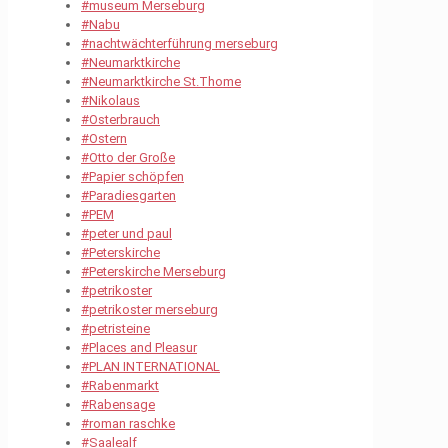
#museum Merseburg
#Nabu
#nachtwächterführung merseburg
#Neumarktkirche
#Neumarktkirche St.Thome
#Nikolaus
#Osterbrauch
#Ostern
#Otto der Große
#Papier schöpfen
#Paradiesgarten
#PEM
#peter und paul
#Peterskirche
#Peterskirche Merseburg
#petrikoster
#petrikoster merseburg
#petristeine
#Places and Pleasur
#PLAN INTERNATIONAL
#Rabenmarkt
#Rabensage
#roman raschke
#Saalealf