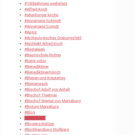
#1000jähriges weihefest
#Alfred Koch
#altenburger kirche
#Annemarie Schmidt
#Annemarie Scmidt
#Apsis
#Archäologisches Grabungsfeld
#Archtekt Alfred Koch
#Basteleien
#Baumschule Richter
#bene vobis
#Benediktiner
#Benediktinermönch
#Bienen-und Kräutertag
#Bienenwach
#Bischof Adolf von Anhalt
#Bischof Thietmar
#Bischof Werner von Merseburg
#Bistum Merseburg
#Blog
#Bogenport
#Bogenschützen
#Buchhandlung Stollberg