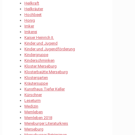
Heilkraft
Heilkräuter
Hochbeet
Honig
Imker
Imkerei
Kaiser Heinrich II.
Kinder und Jugend
Kinder und Jugendförderung
Kindergruppe
Kinderschminken
Kloster Merseburg
Klosterbaütte Merseburg
Klostergarten
Kräutersuppe
Kunsthaus Tiefer Keller
Kürschner
Leseturm
Medizin
Memleben
Memleben 2018
Mereburger Literaturkreis
Merseburg
Merseburger Petrimimen