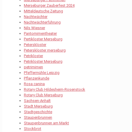
Merseburger Zauberfest 2024
Mitteldeutsche Zeitung
Nachtwächter
Nachtwächterführung
Nils Wiesner
Pantomimentheater
Pertikloster Merseburg
Peterskloster
Peterskloster merseburg
Petrikloster
Petrikloster Merseburg
petrimimen
Pfeffermühle Leipzig
Pflanzenkunde
Rosa canina
Rotary Club Hildesheim-Rosenstock
Rotary Club Merseburg
Sachsen-Anhalt
Stadt Merseburg
Stadtgeschichte
Staupenbrunnen
Staupenbrunnen am Markt
Stockbrot