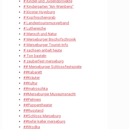
# Kinder-und Jugendprojekte
# Kindergarten "Am Weinberg"
# kloster Huysburg
# Kopfnischengrab
# Landestourismusverband
# Luthereiche
# Mensch und Natur
# Merseburger Bischofschronik
# Merseburger Tourist-Info
# sachsen-anhalt heute
# Ton basteln
# zauberfest merseburg
## Merseburger Schlossfestspiele
##Kabarett
##Kräuter
##Kultur
##matroschka
##Merseburger Museumsnacht
##Pelmeni
##Puppentheater
##Russland
##Schloss Merseburg
##tiefer keller merseburg
##Wodka