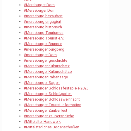
#Mersburger Dom
#Mersebuger Dom
#merseburg bezaubert
#merseburg engagiert
#merseburg historisch
#Merseburg Tourismus
#Merseburg Tourist e.V.
#Merseburger Brunnen
#merseburger burgberg
#merseburger Dom
#merseburger geschichte
#Merseburger Kulturschatz
#Merseburger Kulturschätze
#Merseburger Rabensage
#Merseburger Sagen
#Merseburger Schlossfestspiele 2023
#Merseburger Schloßgarten
#Merseburger Schlossweihnacht
#Merseburger Tourist-Information
#Merseburger Zauberfest
#merseburger zaubersprüche
#Mittelalter Handwerk
#Mittelaterliches Bogenschießen