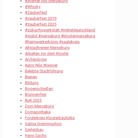
#Werner von Merseburg
#Whisky
#Zauberfest
#zauberfest 2019
#zauberfest 2025
#zukunftswerkstatt #mitteldeutschland
#stabil #merseburg #klostermerseburg
#heimwerkerkönig #saalekreis
Altstadtverein Merseburg
Arbeiten vor dem Kloster
Archäologie
Autor Nils Wiesner
Belebte Stadtführung
Bienen
Bildung
Bogenschießen
Brunnenfest
BuK 2025
Dom Merseburg
Domapotheke
Förderkreis Klosterbauhütte
Galina Grammophon
Gartenbau
Hans Sachs