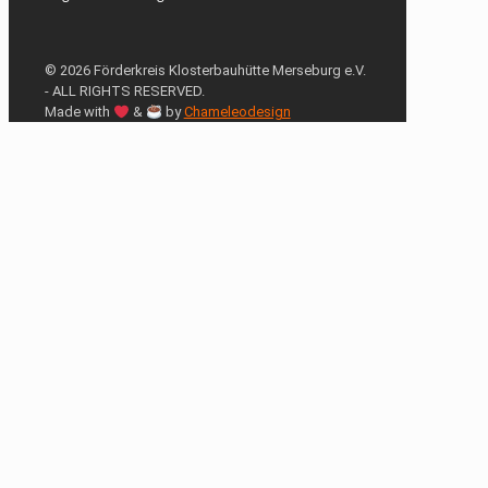
© 2026 Förderkreis Klosterbauhütte Merseburg e.V.
- ALL RIGHTS RESERVED.
Made with
&
by
Chameleodesign