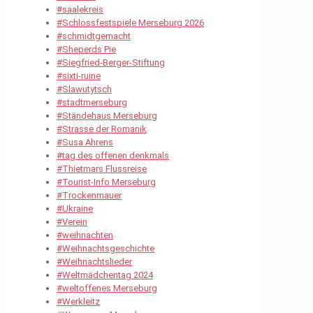
#saalekreis
#Schlossfestspiele Merseburg 2026
#schmidtgemacht
#Sheperds Pie
#Siegfried-Berger-Stiftung
#sixti-ruine
#Slawutytsch
#stadtmerseburg
#Ständehaus Merseburg
#Strasse der Romanik
#Susa Ahrens
#tag des offenen denkmals
#Thietmars Flussreise
#Tourist-Info Merseburg
#Trockenmauer
#Ukraine
#Verein
#weihnachten
#Weihnachtsgeschichte
#Weihnachtslieder
#Weltmädchentag 2024
#weltoffenes Merseburg
#Werkleitz