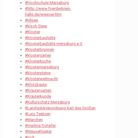
#Hochschule Merseburg
#http://www.foerderkreis-
halle.de/wiesner.htm
#Idisen
#Irisch Stew
#Kloster
#klosterbauhütte
#klosterbauhütte merseburg e.V.
#klosterbrunnen
#klostergärten
#Klosterküche
#klostermerseburg
#klostersteine
#klosterweihnacht
#Klotzbeute
#Kräutergarten
#Kräuterkunde
#Kulturschatz Merseburg
#Landgüterverordnung Karl des Großen
#Lutz Teetzen
#Märchen
#martina Schäfer
#Mäusetheater
#mdr