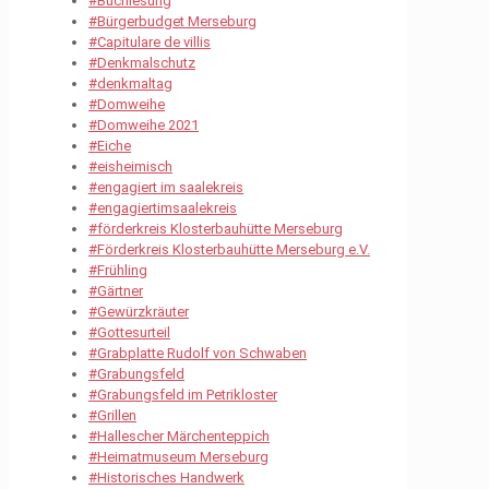
#Buchlesung
#Bürgerbudget Merseburg
#Capitulare de villis
#Denkmalschutz
#denkmaltag
#Domweihe
#Domweihe 2021
#Eiche
#eisheimisch
#engagiert im saalekreis
#engagiertimsaalekreis
#förderkreis Klosterbauhütte Merseburg
#Förderkreis Klosterbauhütte Merseburg e.V.
#Frühling
#Gärtner
#Gewürzkräuter
#Gottesurteil
#Grabplatte Rudolf von Schwaben
#Grabungsfeld
#Grabungsfeld im Petrikloster
#Grillen
#Hallescher Märchenteppich
#Heimatmuseum Merseburg
#Historisches Handwerk