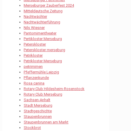
Merseburger Zauberfest 2024
Mitteldeutsche Zeitung
Nachtwächter
Nachtwächterführung
Nils Wiesner
Pantomimentheater
Pertikloster Merseburg
Peterskloster
Peterskloster merseburg
Petrikloster
Petrikloster Merseburg
petrimimen
Pfeffermühle Leipzig
Pflanzenkunde
Rosa canina
Rotary Club Hildesheim-Rosenstock
Rotary Club Merseburg
Sachsen-Anhalt
Stadt Merseburg
Stadtgeschichte
Staupenbrunnen
Staupenbrunnen am Markt
Stockbrot