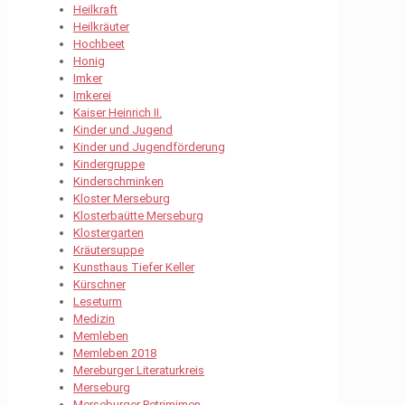
Heilkraft
Heilkräuter
Hochbeet
Honig
Imker
Imkerei
Kaiser Heinrich II.
Kinder und Jugend
Kinder und Jugendförderung
Kindergruppe
Kinderschminken
Kloster Merseburg
Klosterbaütte Merseburg
Klostergarten
Kräutersuppe
Kunsthaus Tiefer Keller
Kürschner
Leseturm
Medizin
Memleben
Memleben 2018
Mereburger Literaturkreis
Merseburg
Merseburger Petrimimen