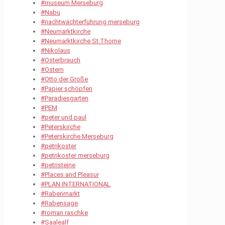
#museum Merseburg
#Nabu
#nachtwächterführung merseburg
#Neumarktkirche
#Neumarktkirche St.Thome
#Nikolaus
#Osterbrauch
#Ostern
#Otto der Große
#Papier schöpfen
#Paradiesgarten
#PEM
#peter und paul
#Peterskirche
#Peterskirche Merseburg
#petrikoster
#petrikoster merseburg
#petristeine
#Places and Pleasur
#PLAN INTERNATIONAL
#Rabenmarkt
#Rabensage
#roman raschke
#Saalealf