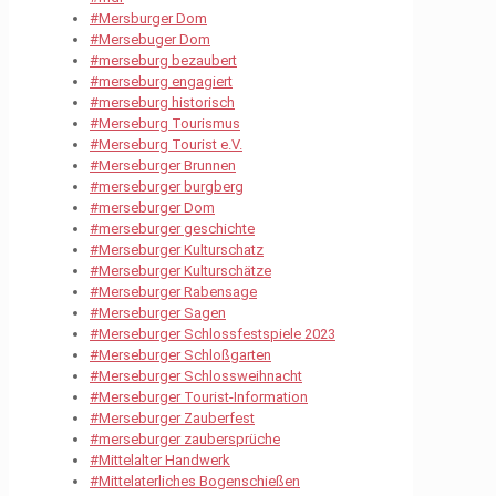
#Mersburger Dom
#Mersebuger Dom
#merseburg bezaubert
#merseburg engagiert
#merseburg historisch
#Merseburg Tourismus
#Merseburg Tourist e.V.
#Merseburger Brunnen
#merseburger burgberg
#merseburger Dom
#merseburger geschichte
#Merseburger Kulturschatz
#Merseburger Kulturschätze
#Merseburger Rabensage
#Merseburger Sagen
#Merseburger Schlossfestspiele 2023
#Merseburger Schloßgarten
#Merseburger Schlossweihnacht
#Merseburger Tourist-Information
#Merseburger Zauberfest
#merseburger zaubersprüche
#Mittelalter Handwerk
#Mittelaterliches Bogenschießen