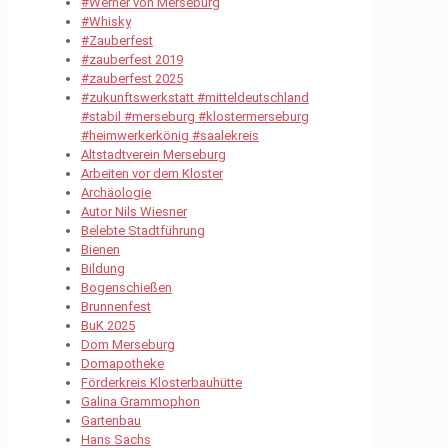
#Werner von Merseburg
#Whisky
#Zauberfest
#zauberfest 2019
#zauberfest 2025
#zukunftswerkstatt #mitteldeutschland
#stabil #merseburg #klostermerseburg
#heimwerkerkönig #saalekreis
Altstadtverein Merseburg
Arbeiten vor dem Kloster
Archäologie
Autor Nils Wiesner
Belebte Stadtführung
Bienen
Bildung
Bogenschießen
Brunnenfest
BuK 2025
Dom Merseburg
Domapotheke
Förderkreis Klosterbauhütte
Galina Grammophon
Gartenbau
Hans Sachs