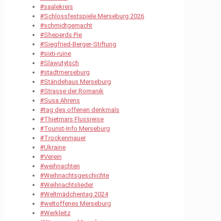
#saalekreis
#Schlossfestspiele Merseburg 2026
#schmidtgemacht
#Sheperds Pie
#Siegfried-Berger-Stiftung
#sixti-ruine
#Slawutytsch
#stadtmerseburg
#Ständehaus Merseburg
#Strasse der Romanik
#Susa Ahrens
#tag des offenen denkmals
#Thietmars Flussreise
#Tourist-Info Merseburg
#Trockenmauer
#Ukraine
#Verein
#weihnachten
#Weihnachtsgeschichte
#Weihnachtslieder
#Weltmädchentag 2024
#weltoffenes Merseburg
#Werkleitz