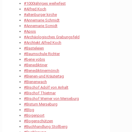
#1000jähriges weihefest
#Alfred Koch
#altenburger kirche
#Annemarie Schmidt
#Annemarie Scmidt
#Apsis
#Archäologisches Grabungsfeld
#Archtekt Alfred Koch
#Basteleien
#Baumschule Richter
#bene vobis
#Benediktiner
#Benediktinermönch
#Bienen-und Kräutertag
#Bienenwach
#Bischof Adolf von Anhalt
#Bischof Thietmar
#Bischof Werner von Merseburg
#Bistum Merseburg
#Blog
#Bogenport
#Bogenschützen
#Buchhandlung Stollberg