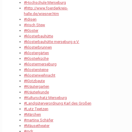
#Hochschule Merseburg
#http://www.foerderkreis-
halle.de/wiesner.htm
#Idisen
#Irisch Stew
#Kloster
#klosterbauhütte
#klosterbauhütte merseburg e.V.
#klosterbrunnen
#klostergärten
#Klosterküche
#klostermerseburg
#klostersteine
#klosterweihnacht
#Klotzbeute
#Kräutergarten
#Kräuterkunde
#Kulturschatz Merseburg
#Landgüterverordnung Karl des Großen
#Lutz Teetzen
#Märchen
#martina Schäfer
#Mäusetheater
#mdr