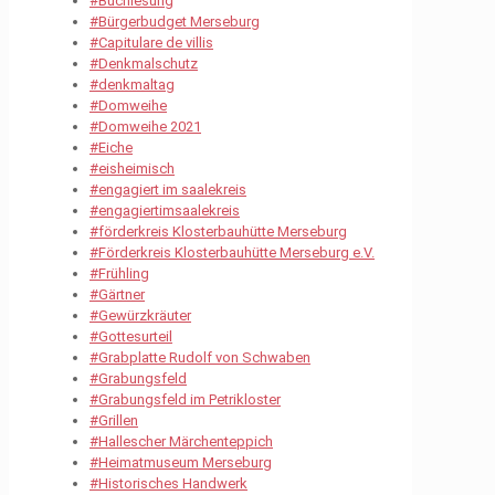
#Buchlesung
#Bürgerbudget Merseburg
#Capitulare de villis
#Denkmalschutz
#denkmaltag
#Domweihe
#Domweihe 2021
#Eiche
#eisheimisch
#engagiert im saalekreis
#engagiertimsaalekreis
#förderkreis Klosterbauhütte Merseburg
#Förderkreis Klosterbauhütte Merseburg e.V.
#Frühling
#Gärtner
#Gewürzkräuter
#Gottesurteil
#Grabplatte Rudolf von Schwaben
#Grabungsfeld
#Grabungsfeld im Petrikloster
#Grillen
#Hallescher Märchenteppich
#Heimatmuseum Merseburg
#Historisches Handwerk