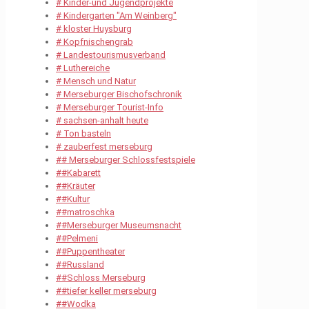
# Kinder-und Jugendprojekte
# Kindergarten "Am Weinberg"
# kloster Huysburg
# Kopfnischengrab
# Landestourismusverband
# Luthereiche
# Mensch und Natur
# Merseburger Bischofschronik
# Merseburger Tourist-Info
# sachsen-anhalt heute
# Ton basteln
# zauberfest merseburg
## Merseburger Schlossfestspiele
##Kabarett
##Kräuter
##Kultur
##matroschka
##Merseburger Museumsnacht
##Pelmeni
##Puppentheater
##Russland
##Schloss Merseburg
##tiefer keller merseburg
##Wodka