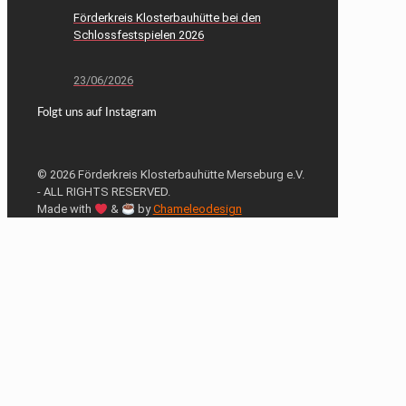
Förderkreis Klosterbauhütte bei den
Schlossfestspielen 2026
23/06/2026
Folgt uns auf Instagram
© 2026 Förderkreis Klosterbauhütte Merseburg e.V.
- ALL RIGHTS RESERVED.
Made with
&
by
Chameleodesign