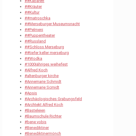
##Kabarett
##Kräuter
##Kultur
##matroschka
##Merseburger Museumsnacht
##Pelmeni
##Puppentheater
##Russland
##Schloss Merseburg
##tiefer keller merseburg
##Wodka
#1000jähriges weihefest
#Alfred Koch
#altenburger kirche
#Annemarie Schmidt
#Annemarie Scmidt
#Apsis
#Archäologisches Grabungsfeld
#Archtekt Alfred Koch
#Basteleien
#Baumschule Richter
#bene vobis
#Benediktiner
#Benediktinermönch