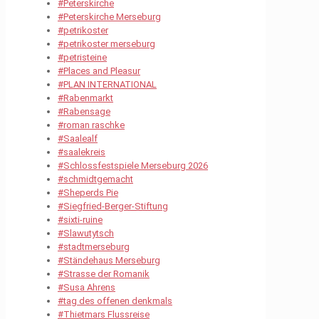
#Peterskirche
#Peterskirche Merseburg
#petrikoster
#petrikoster merseburg
#petristeine
#Places and Pleasur
#PLAN INTERNATIONAL
#Rabenmarkt
#Rabensage
#roman raschke
#Saalealf
#saalekreis
#Schlossfestspiele Merseburg 2026
#schmidtgemacht
#Sheperds Pie
#Siegfried-Berger-Stiftung
#sixti-ruine
#Slawutytsch
#stadtmerseburg
#Ständehaus Merseburg
#Strasse der Romanik
#Susa Ahrens
#tag des offenen denkmals
#Thietmars Flussreise