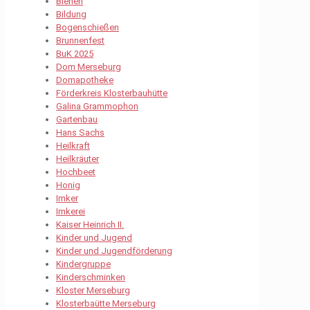
Bienen
Bildung
Bogenschießen
Brunnenfest
BuK 2025
Dom Merseburg
Domapotheke
Förderkreis Klosterbauhütte
Galina Grammophon
Gartenbau
Hans Sachs
Heilkraft
Heilkräuter
Hochbeet
Honig
Imker
Imkerei
Kaiser Heinrich II.
Kinder und Jugend
Kinder und Jugendförderung
Kindergruppe
Kinderschminken
Kloster Merseburg
Klosterbaütte Merseburg