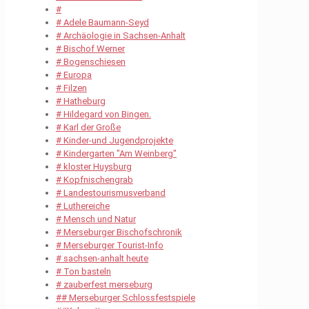
#
# Adele Baumann-Seyd
# Archäologie in Sachsen-Anhalt
# Bischof Werner
# Bogenschiesen
# Europa
# Filzen
# Hatheburg
# Hildegard von Bingen.
# Karl der Große
# Kinder-und Jugendprojekte
# Kindergarten "Am Weinberg"
# kloster Huysburg
# Kopfnischengrab
# Landestourismusverband
# Luthereiche
# Mensch und Natur
# Merseburger Bischofschronik
# Merseburger Tourist-Info
# sachsen-anhalt heute
# Ton basteln
# zauberfest merseburg
## Merseburger Schlossfestspiele