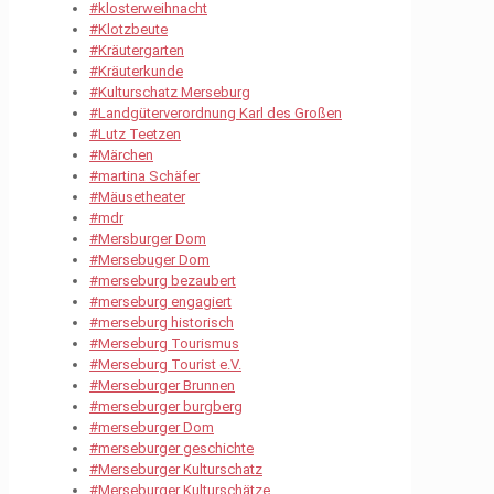
#klosterweihnacht
#Klotzbeute
#Kräutergarten
#Kräuterkunde
#Kulturschatz Merseburg
#Landgüterverordnung Karl des Großen
#Lutz Teetzen
#Märchen
#martina Schäfer
#Mäusetheater
#mdr
#Mersburger Dom
#Mersebuger Dom
#merseburg bezaubert
#merseburg engagiert
#merseburg historisch
#Merseburg Tourismus
#Merseburg Tourist e.V.
#Merseburger Brunnen
#merseburger burgberg
#merseburger Dom
#merseburger geschichte
#Merseburger Kulturschatz
#Merseburger Kulturschätze