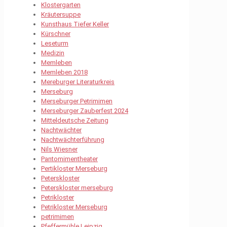
Klostergarten
Kräutersuppe
Kunsthaus Tiefer Keller
Kürschner
Leseturm
Medizin
Memleben
Memleben 2018
Mereburger Literaturkreis
Merseburg
Merseburger Petrimimen
Merseburger Zauberfest 2024
Mitteldeutsche Zeitung
Nachtwächter
Nachtwächterführung
Nils Wiesner
Pantomimentheater
Pertikloster Merseburg
Peterskloster
Peterskloster merseburg
Petrikloster
Petrikloster Merseburg
petrimimen
Pfeffermühle Leipzig