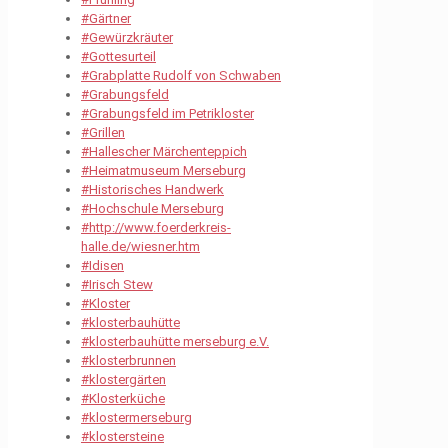
#Gärtner
#Gewürzkräuter
#Gottesurteil
#Grabplatte Rudolf von Schwaben
#Grabungsfeld
#Grabungsfeld im Petrikloster
#Grillen
#Hallescher Märchenteppich
#Heimatmuseum Merseburg
#Historisches Handwerk
#Hochschule Merseburg
#http://www.foerderkreis-
halle.de/wiesner.htm
#Idisen
#Irisch Stew
#Kloster
#klosterbauhütte
#klosterbauhütte merseburg e.V.
#klosterbrunnen
#klostergärten
#Klosterküche
#klostermerseburg
#klostersteine