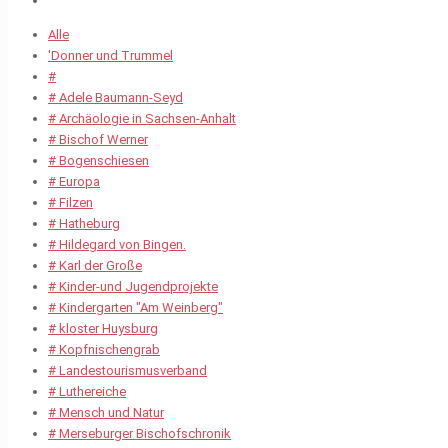
Alle
'Donner und Trummel
#
# Adele Baumann-Seyd
# Archäologie in Sachsen-Anhalt
# Bischof Werner
# Bogenschiesen
# Europa
# Filzen
# Hatheburg
# Hildegard von Bingen.
# Karl der Große
# Kinder-und Jugendprojekte
# Kindergarten "Am Weinberg"
# kloster Huysburg
# Kopfnischengrab
# Landestourismusverband
# Luthereiche
# Mensch und Natur
# Merseburger Bischofschronik