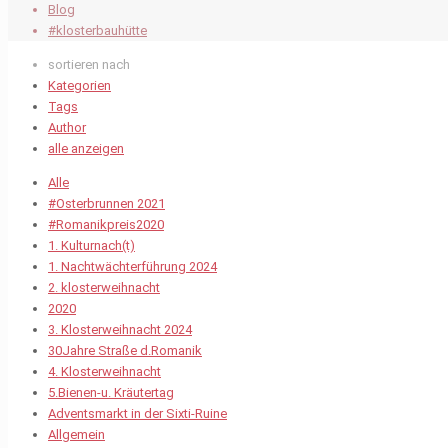
Blog
#klosterbauhütte
sortieren nach
Kategorien
Tags
Author
alle anzeigen
Alle
#Osterbrunnen 2021
#Romanikpreis2020
1. Kulturnach(t)
1. Nachtwächterführung 2024
2. klosterweihnacht
2020
3. Klosterweihnacht 2024
30Jahre Straße d.Romanik
4. Klosterweihnacht
5.Bienen-u. Kräutertag
Adventsmarkt in der Sixti-Ruine
Allgemein