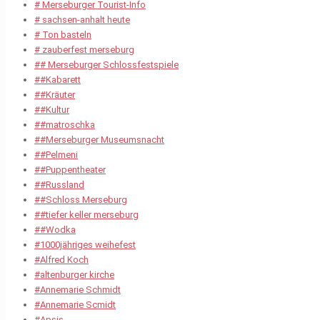
# Merseburger Tourist-Info
# sachsen-anhalt heute
# Ton basteln
# zauberfest merseburg
## Merseburger Schlossfestspiele
##Kabarett
##Kräuter
##Kultur
##matroschka
##Merseburger Museumsnacht
##Pelmeni
##Puppentheater
##Russland
##Schloss Merseburg
##tiefer keller merseburg
##Wodka
#1000jähriges weihefest
#Alfred Koch
#altenburger kirche
#Annemarie Schmidt
#Annemarie Scmidt
#Apsis