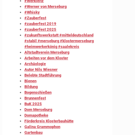
#Werkleitz
#Werner von Merseburg
#Whisky
#Zauberfest
#zauberfest 2019
#zauberfest 2025
#zukunftswerkstatt #mitteldeutschland
#stabil #merseburg #klostermerseburg
#heimwerkerkönig #saalekreis
Altstadtverein Merseburg
Arbeiten vor dem Kloster
Archäologie
Autor Nils Wiesner
Belebte Stadtführung
Bienen
Bildung
Bogenschießen
Brunnenfest
BuK 2025
Dom Merseburg
Domapotheke
Förderkreis Klosterbauhütte
Galina Grammophon
Gartenbau