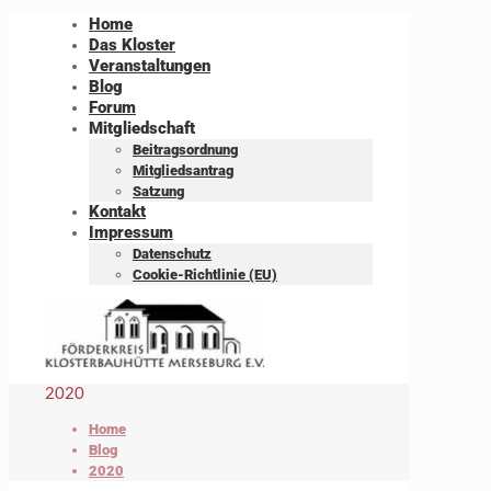
Home
Das Kloster
Veranstaltungen
Blog
Forum
Mitgliedschaft
Beitragsordnung
Mitgliedsantrag
Satzung
Kontakt
Impressum
Datenschutz
Cookie-Richtlinie (EU)
2020
Home
Blog
2020