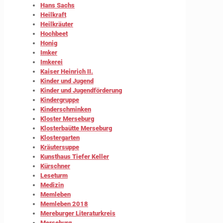
Hans Sachs
Heilkraft
Heilkräuter
Hochbeet
Honig
Imker
Imkerei
Kaiser Heinrich II.
Kinder und Jugend
Kinder und Jugendförderung
Kindergruppe
Kinderschminken
Kloster Merseburg
Klosterbaütte Merseburg
Klostergarten
Kräutersuppe
Kunsthaus Tiefer Keller
Kürschner
Leseturm
Medizin
Memleben
Memleben 2018
Mereburger Literaturkreis
Merseburg