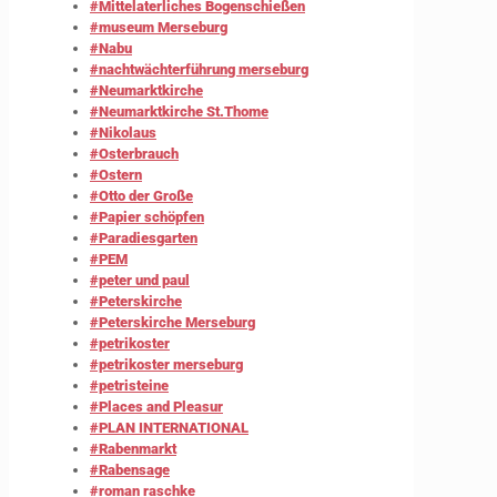
#Mittelaterliches Bogenschießen
#museum Merseburg
#Nabu
#nachtwächterführung merseburg
#Neumarktkirche
#Neumarktkirche St.Thome
#Nikolaus
#Osterbrauch
#Ostern
#Otto der Große
#Papier schöpfen
#Paradiesgarten
#PEM
#peter und paul
#Peterskirche
#Peterskirche Merseburg
#petrikoster
#petrikoster merseburg
#petristeine
#Places and Pleasur
#PLAN INTERNATIONAL
#Rabenmarkt
#Rabensage
#roman raschke