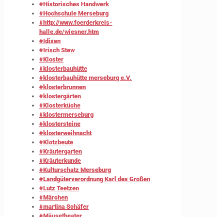
#Historisches Handwerk
#Hochschule Merseburg
#http://www.foerderkreis-
halle.de/wiesner.htm
#Idisen
#Irisch Stew
#Kloster
#klosterbauhütte
#klosterbauhütte merseburg e.V.
#klosterbrunnen
#klostergärten
#Klosterküche
#klostermerseburg
#klostersteine
#klosterweihnacht
#Klotzbeute
#Kräutergarten
#Kräuterkunde
#Kulturschatz Merseburg
#Landgüterverordnung Karl des Großen
#Lutz Teetzen
#Märchen
#martina Schäfer
#Mäusetheater