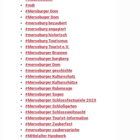
#mdr
#Mersburger Dom
#Mersebuger Dom
#merseburg bezaubert
#merseburg engagiert
#merseburg historisch
#Merseburg Tourismus
#Merseburg Tourist e.V.
#Merseburger Brunnen
#merseburger burgberg
#merseburger Dom
#merseburger geschichte
#Merseburger Kulturschatz
#Merseburger Kulturschätze
#Merseburger Rabensage
#Merseburger Sagen
#Merseburger Schlossfestspiele 2023
#Merseburger Schloßgarten
#Merseburger Schlossweihnacht
#Merseburger Tourist-Information
#Merseburger Zauberfest
#merseburger zaubersprüche
#Mittelalter Handwerk