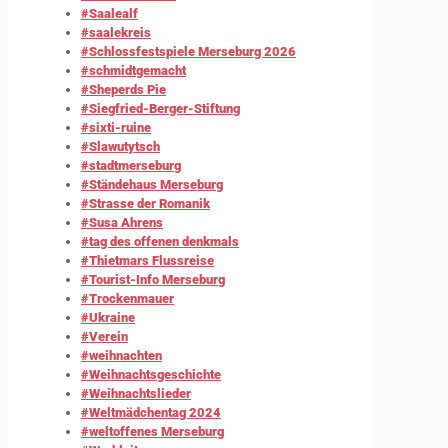
#Saalealf
#saalekreis
#Schlossfestspiele Merseburg 2026
#schmidtgemacht
#Sheperds Pie
#Siegfried-Berger-Stiftung
#sixti-ruine
#Slawutytsch
#stadtmerseburg
#Ständehaus Merseburg
#Strasse der Romanik
#Susa Ahrens
#tag des offenen denkmals
#Thietmars Flussreise
#Tourist-Info Merseburg
#Trockenmauer
#Ukraine
#Verein
#weihnachten
#Weihnachtsgeschichte
#Weihnachtslieder
#Weltmädchentag 2024
#weltoffenes Merseburg