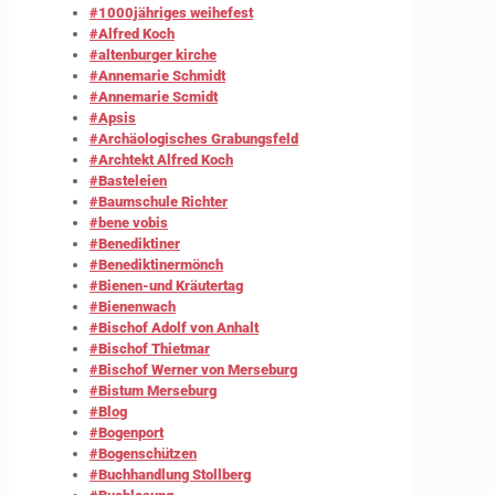
#1000jähriges weihefest
#Alfred Koch
#altenburger kirche
#Annemarie Schmidt
#Annemarie Scmidt
#Apsis
#Archäologisches Grabungsfeld
#Archtekt Alfred Koch
#Basteleien
#Baumschule Richter
#bene vobis
#Benediktiner
#Benediktinermönch
#Bienen-und Kräutertag
#Bienenwach
#Bischof Adolf von Anhalt
#Bischof Thietmar
#Bischof Werner von Merseburg
#Bistum Merseburg
#Blog
#Bogenport
#Bogenschützen
#Buchhandlung Stollberg