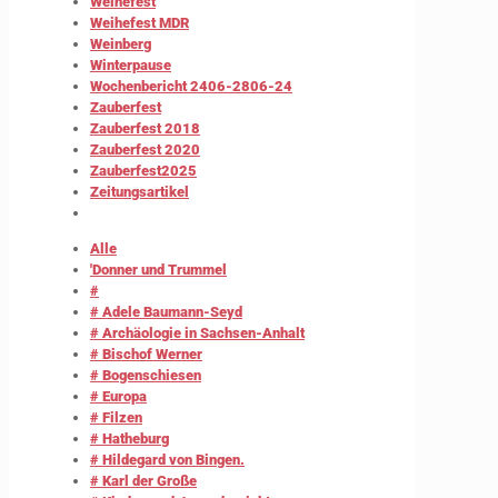
Weihefest
Weihefest MDR
Weinberg
Winterpause
Wochenbericht 2406-2806-24
Zauberfest
Zauberfest 2018
Zauberfest 2020
Zauberfest2025
Zeitungsartikel
Alle
'Donner und Trummel
#
# Adele Baumann-Seyd
# Archäologie in Sachsen-Anhalt
# Bischof Werner
# Bogenschiesen
# Europa
# Filzen
# Hatheburg
# Hildegard von Bingen.
# Karl der Große