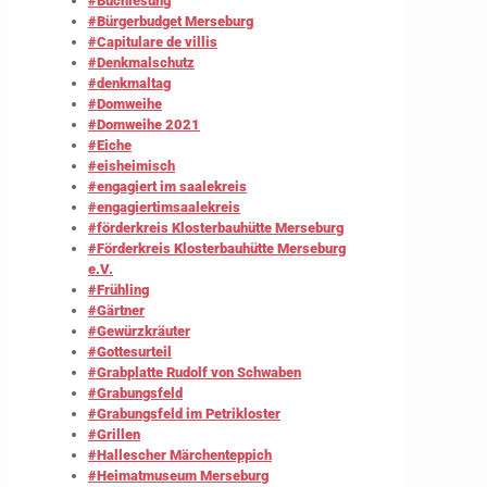
#Buchlesung
#Bürgerbudget Merseburg
#Capitulare de villis
#Denkmalschutz
#denkmaltag
#Domweihe
#Domweihe 2021
#Eiche
#eisheimisch
#engagiert im saalekreis
#engagiertimsaalekreis
#förderkreis Klosterbauhütte Merseburg
#Förderkreis Klosterbauhütte Merseburg
e.V.
#Frühling
#Gärtner
#Gewürzkräuter
#Gottesurteil
#Grabplatte Rudolf von Schwaben
#Grabungsfeld
#Grabungsfeld im Petrikloster
#Grillen
#Hallescher Märchenteppich
#Heimatmuseum Merseburg