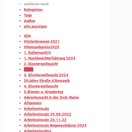
sortieren nach
Kategorien
Tags
Author
alle anzeigen
Alle
#Osterbrunnen 2021
#Romanikpreis2020
1. Kulturnach(t)
1. Nachtwächterführung 2024
2. klosterweihnacht
2020
3. Klosterweihnacht 2024
30Jahre Straße d.Romanik
4. Klosterweihnacht
5.Bienen-u. Kräutertag
Adventsmarkt in der Sixti-Ruine
Allgemein
Arbeitseinsatz
Arbeitseinsatz 20.08.2022
Arbeitseinsatz 26.11.22
Arbeitseinsatz Bogenschützen 2024
Arbeitseinsätze