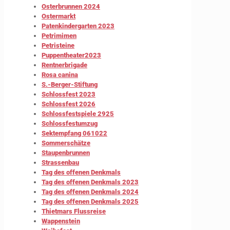
Osterbrunnen 2024
Ostermarkt
Patenkindergarten 2023
Petrimimen
Petristeine
Puppentheater2023
Rentnerbrigade
Rosa canina
S.-Berger-Stiftung
Schlossfest 2023
Schlossfest 2026
Schlossfestspiele 2925
Schlossfestumzug
Sektempfang 061022
Sommerschätze
Staupenbrunnen
Strassenbau
Tag des offenen Denkmals
Tag des offenen Denkmals 2023
Tag des offenen Denkmals 2024
Tag des offenen Denkmals 2025
Thietmars Flussreise
Wappenstein