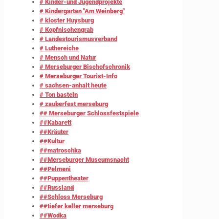
# Kinder-und Jugendprojekte
# Kindergarten "Am Weinberg"
# kloster Huysburg
# Kopfnischengrab
# Landestourismusverband
# Luthereiche
# Mensch und Natur
# Merseburger Bischofschronik
# Merseburger Tourist-Info
# sachsen-anhalt heute
# Ton basteln
# zauberfest merseburg
## Merseburger Schlossfestspiele
##Kabarett
##Kräuter
##Kultur
##matroschka
##Merseburger Museumsnacht
##Pelmeni
##Puppentheater
##Russland
##Schloss Merseburg
##tiefer keller merseburg
##Wodka