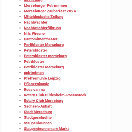
Merseburger Petrimimen
Merseburger Zauberfest 2024
Mitteldeutsche Zeitung
Nachtwächter
Nachtwächterführung
Nils Wiesner
Pantomimentheater
Pertikloster Merseburg
Peterskloster
Peterskloster merseburg
Petrikloster
Petrikloster Merseburg
petrimimen
Pfeffermühle Leipzig
Pflanzenkunde
Rosa canina
Rotary Club Hildesheim-Rosenstock
Rotary Club Merseburg
Sachsen-Anhalt
Stadt Merseburg
Stadtgeschichte
Staupenbrunnen
Staupenbrunnen am Markt