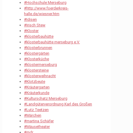
#Hochschule Merseburg
#http://www.foerderkreis-
halle.de/wiesner.htm
#Idisen
#Irisch Stew
#Kloster
#klosterbauhütte
#klosterbauhütte merseburg e.V.
#klosterbrunnen
#klostergärten
#Klosterküche
#klostermerseburg
#klostersteine
#klosterweihnacht
#Klotzbeute
#Kräutergarten
#Kräuterkunde
#Kulturschatz Merseburg
#Landgüterverordnung Karl des Großen
#Lutz Teetzen
#Märchen
#martina Schäfer
#Mäusetheater
#mdr