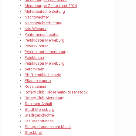
Merseburger Zauberfest 2024
Mitteldeutsche Zeitung
Nachtwächter
Nachtwächterführung
Nils Wiesner
Pantomimentheater
Pertikloster Merseburg
Peterskloster
Peterskloster merseburg
Petrikloster
Petrikloster Merseburg
petrimimen
Pfeffermühle Leipzig
Pflanzenkunde
Rosa canina
Rotary Club Hildesheim-Rosenstock
Rotary Club Merseburg
Sachsen-Anhalt
Stadt Merseburg
Stadtgeschichte
Staupenbrunnen
Staupenbrunnen am Markt
Stockbrot