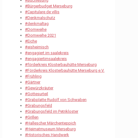
#Buchlesung
#Bürgerbudget Merseburg
#Capitulare de villis
#Denkmalschutz
#denkmaltag
#Domweihe
#Domweihe 2021
#Eiche
#eisheimisch
#engagiert im saalekreis
#engagiertimsaalekreis
#förderkreis Klosterbauhütte Merseburg
#Förderkreis Klosterbauhütte Merseburg e.V.
#Frühling
#Gärtner
#Gewürzkräuter
#Gottesurteil
#Grabplatte Rudolf von Schwaben
#Grabungsfeld
#Grabungsfeld im Petrikloster
#Grillen
#Hallescher Märchenteppich
#Heimatmuseum Merseburg
#Historisches Handwerk