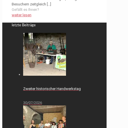
Besuchern zeitgleich
[…]
Gefällt es Ihnen?
weiter lesen
letzte Beiträge
Zweiter historischer Handwerkstag
30/07/2026