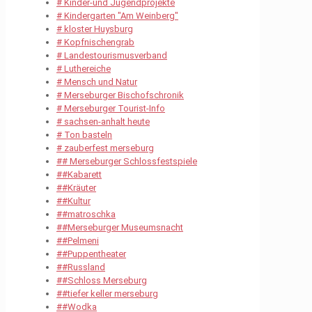
# Kinder-und Jugendprojekte
# Kindergarten "Am Weinberg"
# kloster Huysburg
# Kopfnischengrab
# Landestourismusverband
# Luthereiche
# Mensch und Natur
# Merseburger Bischofschronik
# Merseburger Tourist-Info
# sachsen-anhalt heute
# Ton basteln
# zauberfest merseburg
## Merseburger Schlossfestspiele
##Kabarett
##Kräuter
##Kultur
##matroschka
##Merseburger Museumsnacht
##Pelmeni
##Puppentheater
##Russland
##Schloss Merseburg
##tiefer keller merseburg
##Wodka