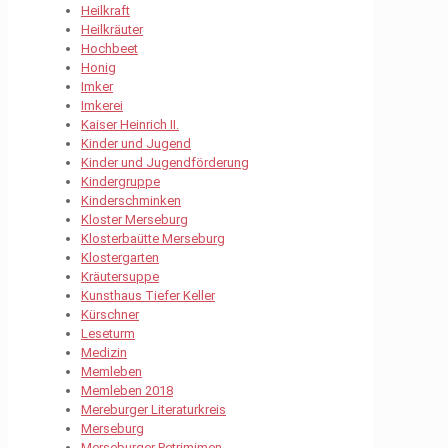
Heilkraft
Heilkräuter
Hochbeet
Honig
Imker
Imkerei
Kaiser Heinrich II.
Kinder und Jugend
Kinder und Jugendförderung
Kindergruppe
Kinderschminken
Kloster Merseburg
Klosterbaütte Merseburg
Klostergarten
Kräutersuppe
Kunsthaus Tiefer Keller
Kürschner
Leseturm
Medizin
Memleben
Memleben 2018
Mereburger Literaturkreis
Merseburg
Merseburger Petrimimen