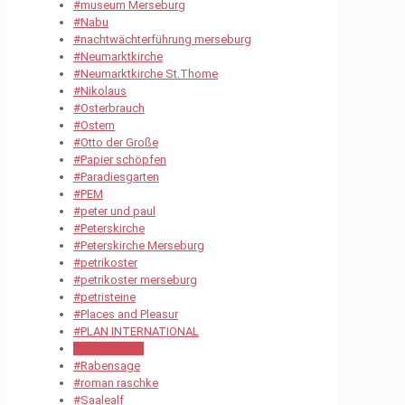
#museum Merseburg
#Nabu
#nachtwächterführung merseburg
#Neumarktkirche
#Neumarktkirche St.Thome
#Nikolaus
#Osterbrauch
#Ostern
#Otto der Große
#Papier schöpfen
#Paradiesgarten
#PEM
#peter und paul
#Peterskirche
#Peterskirche Merseburg
#petrikoster
#petrikoster merseburg
#petristeine
#Places and Pleasur
#PLAN INTERNATIONAL
#Rabenmarkt
#Rabensage
#roman raschke
#Saalealf