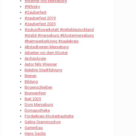
#Werner von Merseburg
#Whisky
#Zauberfest
#zauberfest 2019
#zauberfest 2025
#zukunftswerkstatt #mitteldeutschland
#stabil #merseburg #klostermerseburg
#heimwerkerkönig #saalekreis
Altstadtverein Merseburg
Arbeiten vor dem Kloster
Archäologie
Autor Nils Wiesner
Belebte Stadtführung
Bienen
Bildung
Bogenschießen
Brunnenfest
BuK 2025
Dom Merseburg
Domapotheke
Förderkreis Klosterbauhütte
Galina Grammophon
Gartenbau
Hans Sachs