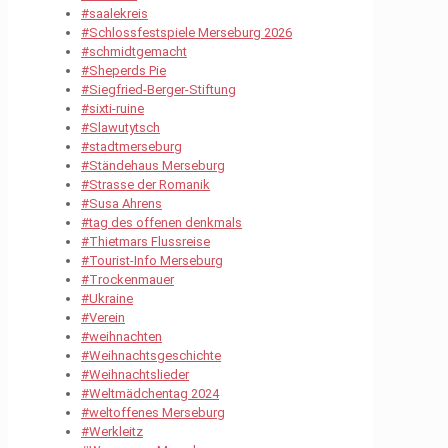
#saalekreis
#Schlossfestspiele Merseburg 2026
#schmidtgemacht
#Sheperds Pie
#Siegfried-Berger-Stiftung
#sixti-ruine
#Slawutytsch
#stadtmerseburg
#Ständehaus Merseburg
#Strasse der Romanik
#Susa Ahrens
#tag des offenen denkmals
#Thietmars Flussreise
#Tourist-Info Merseburg
#Trockenmauer
#Ukraine
#Verein
#weihnachten
#Weihnachtsgeschichte
#Weihnachtslieder
#Weltmädchentag 2024
#weltoffenes Merseburg
#Werkleitz