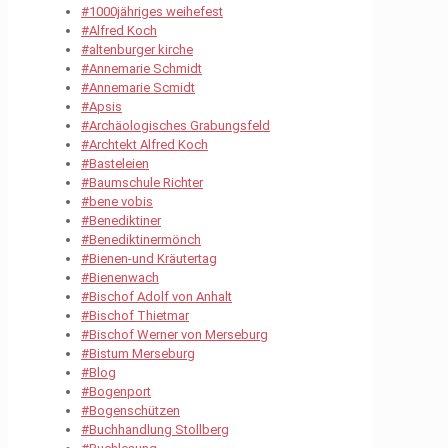
#1000jähriges weihefest
#Alfred Koch
#altenburger kirche
#Annemarie Schmidt
#Annemarie Scmidt
#Apsis
#Archäologisches Grabungsfeld
#Archtekt Alfred Koch
#Basteleien
#Baumschule Richter
#bene vobis
#Benediktiner
#Benediktinermönch
#Bienen-und Kräutertag
#Bienenwach
#Bischof Adolf von Anhalt
#Bischof Thietmar
#Bischof Werner von Merseburg
#Bistum Merseburg
#Blog
#Bogenport
#Bogenschützen
#Buchhandlung Stollberg