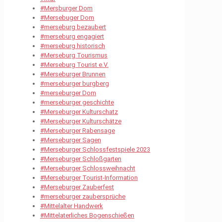
#Mersburger Dom
#Mersebuger Dom
#merseburg bezaubert
#merseburg engagiert
#merseburg historisch
#Merseburg Tourismus
#Merseburg Tourist e.V.
#Merseburger Brunnen
#merseburger burgberg
#merseburger Dom
#merseburger geschichte
#Merseburger Kulturschatz
#Merseburger Kulturschätze
#Merseburger Rabensage
#Merseburger Sagen
#Merseburger Schlossfestspiele 2023
#Merseburger Schloßgarten
#Merseburger Schlossweihnacht
#Merseburger Tourist-Information
#Merseburger Zauberfest
#merseburger zaubersprüche
#Mittelalter Handwerk
#Mittelaterliches Bogenschießen