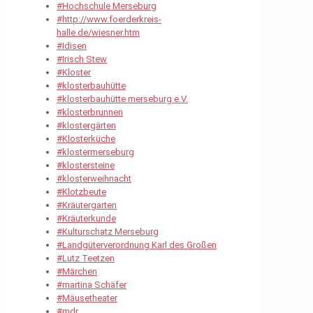
#Hochschule Merseburg
#http://www.foerderkreis-
halle.de/wiesner.htm
#Idisen
#Irisch Stew
#Kloster
#klosterbauhütte
#klosterbauhütte merseburg e.V.
#klosterbrunnen
#klostergärten
#Klosterküche
#klostermerseburg
#klostersteine
#klosterweihnacht
#Klotzbeute
#Kräutergarten
#Kräuterkunde
#Kulturschatz Merseburg
#Landgüterverordnung Karl des Großen
#Lutz Teetzen
#Märchen
#martina Schäfer
#Mäusetheater
#mdr