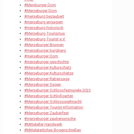
#Mersburger Dom
#Mersebuger Dom
#merseburg bezaubert
#merseburg engagiert
#merseburg historisch
#Merseburg Tourismus
#Merseburg Tourist e.V.
#Merseburger Brunnen
#merseburger burgberg
#merseburger Dom
#merseburger geschichte
#Merseburger Kulturschatz
#Merseburger Kulturschätze
#Merseburger Rabensage
#Merseburger Sagen
#Merseburger Schlossfestspiele 2023
#Merseburger Schloßgarten
#Merseburger Schlossweihnacht
#Merseburger Tourist-Information
#Merseburger Zauberfest
#merseburger zaubersprüche
#Mittelalter Handwerk
#Mittelaterliches Bogenschießen