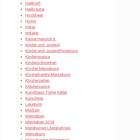
Heilkraft
Heilkräuter
Hochbeet
Honig
Imker
Imkerei
Kaiser Heinrich II.
Kinder und Jugend
Kinder und Jugendförderung
Kindergruppe
Kinderschminken
Kloster Merseburg
Klosterbaütte Merseburg
Klostergarten
Kräutersuppe
Kunsthaus Tiefer Keller
Kürschner
Leseturm
Medizin
Memleben
Memleben 2018
Mereburger Literaturkreis
Merseburg
Merseburger Petrimimen