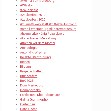
#Werner von Merseburg
#Whisky
#Zauberfest
#zauberfest 2019
#zauberfest 2025
#zukunftswerkstatt #mitteldeutschland
#stabil #merseburg #klostermerseburg
#heimwerkerkönig #saalekreis
Altstadtverein Merseburg
Arbeiten vor dem Kloster
Archäologie
Autor Nils Wiesner
Belebte Stadtführung
Bienen
Bildung
Bogenschießen
Brunnenfest
BuK 2025
Dom Merseburg
Domapotheke
Förderkreis Klosterbauhütte
Galina Grammophon
Gartenbau
Hans Sachs