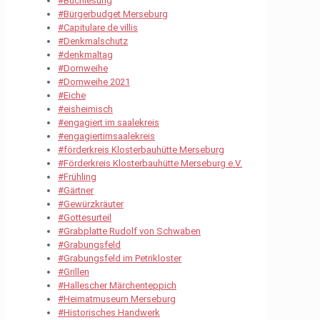
#Buchlesung
#Bürgerbudget Merseburg
#Capitulare de villis
#Denkmalschutz
#denkmaltag
#Domweihe
#Domweihe 2021
#Eiche
#eisheimisch
#engagiert im saalekreis
#engagiertimsaalekreis
#förderkreis Klosterbauhütte Merseburg
#Förderkreis Klosterbauhütte Merseburg e.V.
#Frühling
#Gärtner
#Gewürzkräuter
#Gottesurteil
#Grabplatte Rudolf von Schwaben
#Grabungsfeld
#Grabungsfeld im Petrikloster
#Grillen
#Hallescher Märchenteppich
#Heimatmuseum Merseburg
#Historisches Handwerk