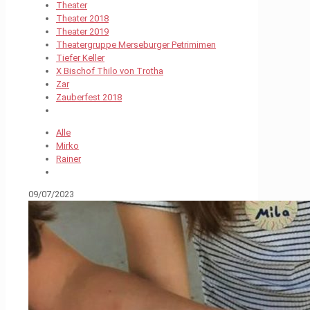
Theater
Theater 2018
Theater 2019
Theatergruppe Merseburger Petrimimen
Tiefer Keller
X Bischof Thilo von Trotha
Zar
Zauberfest 2018
Alle
Mirko
Rainer
09/07/2023