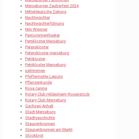
Merseburger Zauberfest 2024
Mitteldeutsche Zeitung
Nachtwächter
Nachtwächterführung
Nils Wiesner
Pantomimentheater
Pertikloster Merseburg
Peterskloster
Peterskloster merseburg
Petrikloster
Petrikloster Merseburg
petrimimen
Pfeffermühle Leipzig
Pflanzenkunde
Rosa canina
Rotary Club Hildesheim-Rosenstock
Rotary Club Merseburg
Sachsen-Anhalt
Stadt Merseburg
Stadtgeschichte
Staupenbrunnen
Staupenbrunnen am Markt
Stockbrot