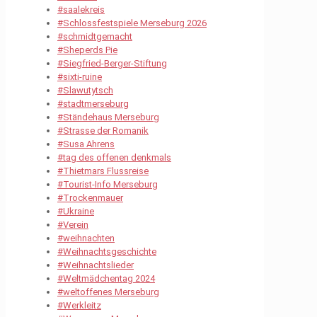
#saalekreis
#Schlossfestspiele Merseburg 2026
#schmidtgemacht
#Sheperds Pie
#Siegfried-Berger-Stiftung
#sixti-ruine
#Slawutytsch
#stadtmerseburg
#Ständehaus Merseburg
#Strasse der Romanik
#Susa Ahrens
#tag des offenen denkmals
#Thietmars Flussreise
#Tourist-Info Merseburg
#Trockenmauer
#Ukraine
#Verein
#weihnachten
#Weihnachtsgeschichte
#Weihnachtslieder
#Weltmädchentag 2024
#weltoffenes Merseburg
#Werkleitz