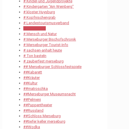
# Kinder-und Jugendprojekte
# Kindergarten "Am Weinberg"
# kloster Huysburg
# Kopfnischengrab
# Landestourismusverband
# Luthereiche
# Mensch und Natur
# Merseburger Bischofschronik
# Merseburger Tourist-Info
# sachsen-anhalt heute
# Ton basteln
# zauberfest merseburg
## Merseburger Schlossfestspiele
##Kabarett
##Kräuter
##Kultur
##matroschka
##Merseburger Museumsnacht
##Pelmeni
##Puppentheater
##Russland
##Schloss Merseburg
##tiefer keller merseburg
##Wodka