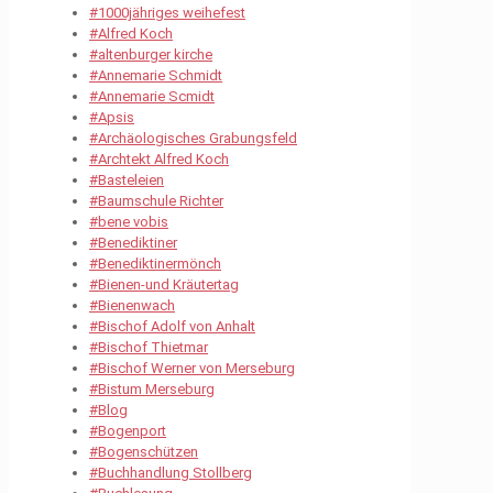
#1000jähriges weihefest
#Alfred Koch
#altenburger kirche
#Annemarie Schmidt
#Annemarie Scmidt
#Apsis
#Archäologisches Grabungsfeld
#Archtekt Alfred Koch
#Basteleien
#Baumschule Richter
#bene vobis
#Benediktiner
#Benediktinermönch
#Bienen-und Kräutertag
#Bienenwach
#Bischof Adolf von Anhalt
#Bischof Thietmar
#Bischof Werner von Merseburg
#Bistum Merseburg
#Blog
#Bogenport
#Bogenschützen
#Buchhandlung Stollberg