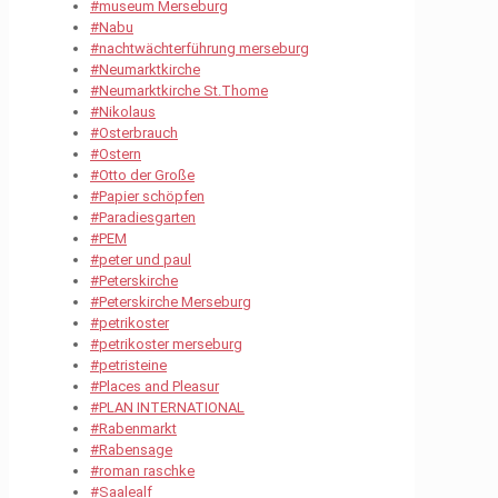
#museum Merseburg
#Nabu
#nachtwächterführung merseburg
#Neumarktkirche
#Neumarktkirche St.Thome
#Nikolaus
#Osterbrauch
#Ostern
#Otto der Große
#Papier schöpfen
#Paradiesgarten
#PEM
#peter und paul
#Peterskirche
#Peterskirche Merseburg
#petrikoster
#petrikoster merseburg
#petristeine
#Places and Pleasur
#PLAN INTERNATIONAL
#Rabenmarkt
#Rabensage
#roman raschke
#Saalealf