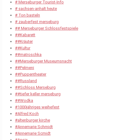
# Merseburger Tourist-Info
# sachsen-anhalt heute
# Ton basteln
# zauberfest merseburg
## Merseburger Schlossfestspiele
##Kabarett
##Kräuter
##Kultur
##matroschka
##Merseburger Museumsnacht
##Pelmeni
##Puppentheater
##Russland
##Schloss Merseburg
##tiefer keller merseburg
##Wodka
#1000jähriges weihefest
#Alfred Koch
#altenburger kirche
#Annemarie Schmidt
#Annemarie Scmidt
#Apsis