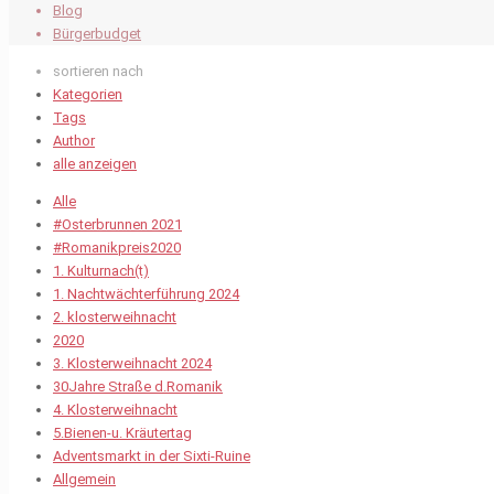
Blog
Bürgerbudget
sortieren nach
Kategorien
Tags
Author
alle anzeigen
Alle
#Osterbrunnen 2021
#Romanikpreis2020
1. Kulturnach(t)
1. Nachtwächterführung 2024
2. klosterweihnacht
2020
3. Klosterweihnacht 2024
30Jahre Straße d.Romanik
4. Klosterweihnacht
5.Bienen-u. Kräutertag
Adventsmarkt in der Sixti-Ruine
Allgemein