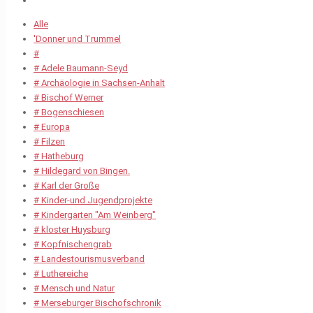
Alle
'Donner und Trummel
#
# Adele Baumann-Seyd
# Archäologie in Sachsen-Anhalt
# Bischof Werner
# Bogenschiesen
# Europa
# Filzen
# Hatheburg
# Hildegard von Bingen.
# Karl der Große
# Kinder-und Jugendprojekte
# Kindergarten "Am Weinberg"
# kloster Huysburg
# Kopfnischengrab
# Landestourismusverband
# Luthereiche
# Mensch und Natur
# Merseburger Bischofschronik