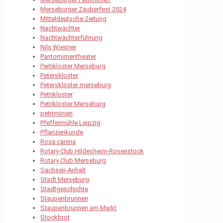
Merseburger Zauberfest 2024
Mitteldeutsche Zeitung
Nachtwächter
Nachtwächterführung
Nils Wiesner
Pantomimentheater
Pertikloster Merseburg
Peterskloster
Peterskloster merseburg
Petrikloster
Petrikloster Merseburg
petrimimen
Pfeffermühle Leipzig
Pflanzenkunde
Rosa canina
Rotary Club Hildesheim-Rosenstock
Rotary Club Merseburg
Sachsen-Anhalt
Stadt Merseburg
Stadtgeschichte
Staupenbrunnen
Staupenbrunnen am Markt
Stockbrot