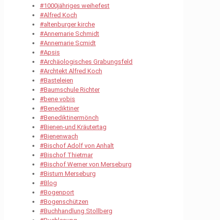
#1000jähriges weihefest
#Alfred Koch
#altenburger kirche
#Annemarie Schmidt
#Annemarie Scmidt
#Apsis
#Archäologisches Grabungsfeld
#Archtekt Alfred Koch
#Basteleien
#Baumschule Richter
#bene vobis
#Benediktiner
#Benediktinermönch
#Bienen-und Kräutertag
#Bienenwach
#Bischof Adolf von Anhalt
#Bischof Thietmar
#Bischof Werner von Merseburg
#Bistum Merseburg
#Blog
#Bogenport
#Bogenschützen
#Buchhandlung Stollberg