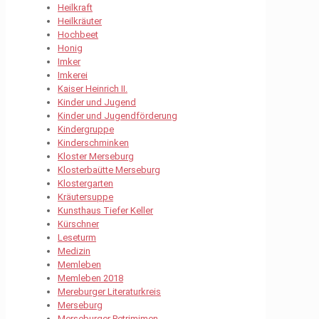
Heilkraft
Heilkräuter
Hochbeet
Honig
Imker
Imkerei
Kaiser Heinrich II.
Kinder und Jugend
Kinder und Jugendförderung
Kindergruppe
Kinderschminken
Kloster Merseburg
Klosterbaütte Merseburg
Klostergarten
Kräutersuppe
Kunsthaus Tiefer Keller
Kürschner
Leseturm
Medizin
Memleben
Memleben 2018
Mereburger Literaturkreis
Merseburg
Merseburger Petrimimen