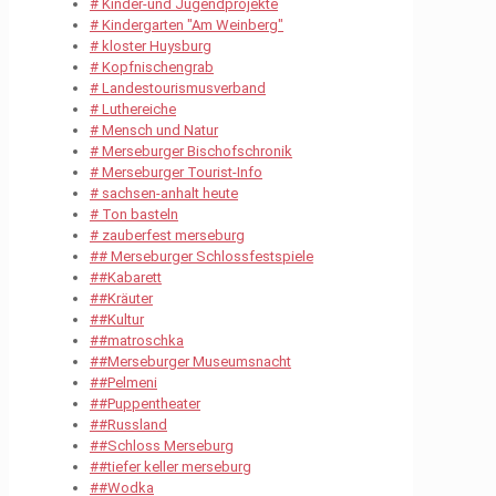
# Kinder-und Jugendprojekte
# Kindergarten "Am Weinberg"
# kloster Huysburg
# Kopfnischengrab
# Landestourismusverband
# Luthereiche
# Mensch und Natur
# Merseburger Bischofschronik
# Merseburger Tourist-Info
# sachsen-anhalt heute
# Ton basteln
# zauberfest merseburg
## Merseburger Schlossfestspiele
##Kabarett
##Kräuter
##Kultur
##matroschka
##Merseburger Museumsnacht
##Pelmeni
##Puppentheater
##Russland
##Schloss Merseburg
##tiefer keller merseburg
##Wodka