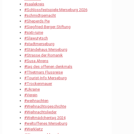
#saalekreis
#Schlossfestspiele Merseburg 2026
#schmidtgemacht
#Sheperds Pie
#Siegfried-Berger-Stiftung
#sixti-ruine
#Slawutytsch
#stadtmerseburg
#Ständehaus Merseburg
#Strasse der Romanik
#Susa Ahrens
#tag des offenen denkmals
#Thietmars Flussreise
#Tourist-Info Merseburg
#Trockenmauer
#Ukraine
#Verein
#weihnachten
#Weihnachtsgeschichte
#Weihnachtslieder
#Weltmädchentag 2024
#weltoffenes Merseburg
#Werkleitz