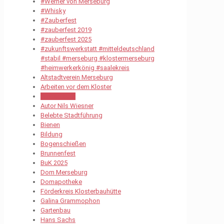
#Werner von Merseburg
#Whisky
#Zauberfest
#zauberfest 2019
#zauberfest 2025
#zukunftswerkstatt #mitteldeutschland
#stabil #merseburg #klostermerseburg
#heimwerkerkönig #saalekreis
Altstadtverein Merseburg
Arbeiten vor dem Kloster
Archäologie
Autor Nils Wiesner
Belebte Stadtführung
Bienen
Bildung
Bogenschießen
Brunnenfest
BuK 2025
Dom Merseburg
Domapotheke
Förderkreis Klosterbauhütte
Galina Grammophon
Gartenbau
Hans Sachs