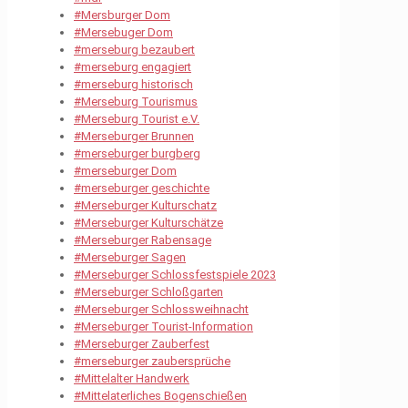
#Mersburger Dom
#Mersebuger Dom
#merseburg bezaubert
#merseburg engagiert
#merseburg historisch
#Merseburg Tourismus
#Merseburg Tourist e.V.
#Merseburger Brunnen
#merseburger burgberg
#merseburger Dom
#merseburger geschichte
#Merseburger Kulturschatz
#Merseburger Kulturschätze
#Merseburger Rabensage
#Merseburger Sagen
#Merseburger Schlossfestspiele 2023
#Merseburger Schloßgarten
#Merseburger Schlossweihnacht
#Merseburger Tourist-Information
#Merseburger Zauberfest
#merseburger zaubersprüche
#Mittelalter Handwerk
#Mittelaterliches Bogenschießen