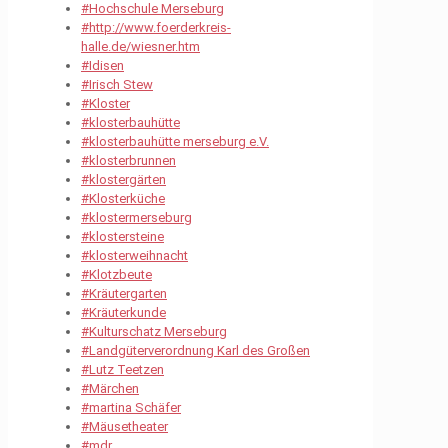
#Hochschule Merseburg
#http://www.foerderkreis-
halle.de/wiesner.htm
#Idisen
#Irisch Stew
#Kloster
#klosterbauhütte
#klosterbauhütte merseburg e.V.
#klosterbrunnen
#klostergärten
#Klosterküche
#klostermerseburg
#klostersteine
#klosterweihnacht
#Klotzbeute
#Kräutergarten
#Kräuterkunde
#Kulturschatz Merseburg
#Landgüterverordnung Karl des Großen
#Lutz Teetzen
#Märchen
#martina Schäfer
#Mäusetheater
#mdr