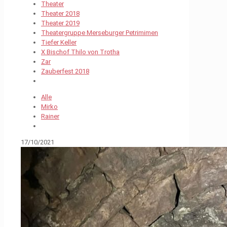
Theater
Theater 2018
Theater 2019
Theatergruppe Merseburger Petrimimen
Tiefer Keller
X Bischof Thilo von Trotha
Zar
Zauberfest 2018
Alle
Mirko
Rainer
17/10/2021