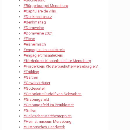
#Buchlesung
#Bürgerbudget Merseburg
#Capitulare de villis
#Denkmalschutz
#denkmaltag
#Domweihe
#Domweihe 2021
#Eiche
#eisheimisch
#engagiert im saalekreis
#engagiertimsaalekreis
#förderkreis Klosterbauhütte Merseburg
#Förderkreis Klosterbauhütte Merseburg e.V.
#Frühling
#Gärtner
#Gewürzkräuter
#Gottesurteil
#Grabplatte Rudolf von Schwaben
#Grabungsfeld
#Grabungsfeld im Petrikloster
#Grillen
#Hallescher Märchenteppich
#Heimatmuseum Merseburg
#Historisches Handwerk