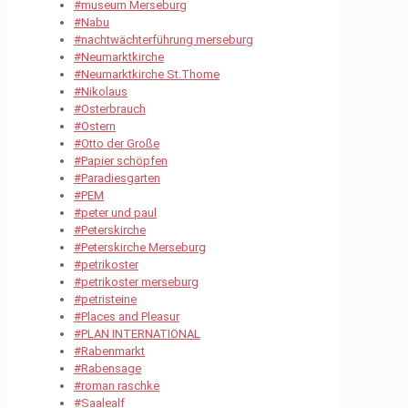
#museum Merseburg
#Nabu
#nachtwächterführung merseburg
#Neumarktkirche
#Neumarktkirche St.Thome
#Nikolaus
#Osterbrauch
#Ostern
#Otto der Große
#Papier schöpfen
#Paradiesgarten
#PEM
#peter und paul
#Peterskirche
#Peterskirche Merseburg
#petrikoster
#petrikoster merseburg
#petristeine
#Places and Pleasur
#PLAN INTERNATIONAL
#Rabenmarkt
#Rabensage
#roman raschke
#Saalealf