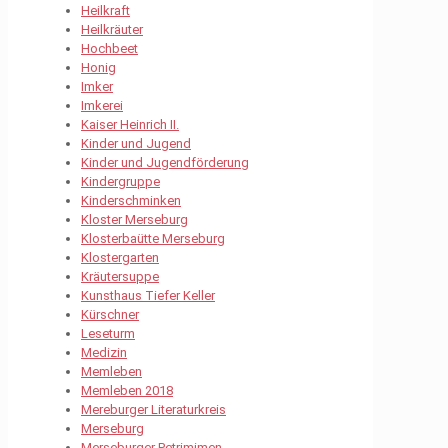
Heilkraft
Heilkräuter
Hochbeet
Honig
Imker
Imkerei
Kaiser Heinrich II.
Kinder und Jugend
Kinder und Jugendförderung
Kindergruppe
Kinderschminken
Kloster Merseburg
Klosterbaütte Merseburg
Klostergarten
Kräutersuppe
Kunsthaus Tiefer Keller
Kürschner
Leseturm
Medizin
Memleben
Memleben 2018
Mereburger Literaturkreis
Merseburg
Merseburger Petrimimen