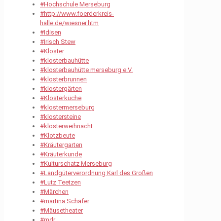
#Hochschule Merseburg
#http://www.foerderkreis-
halle.de/wiesner.htm
#Idisen
#Irisch Stew
#Kloster
#klosterbauhütte
#klosterbauhütte merseburg e.V.
#klosterbrunnen
#klostergärten
#Klosterküche
#klostermerseburg
#klostersteine
#klosterweihnacht
#Klotzbeute
#Kräutergarten
#Kräuterkunde
#Kulturschatz Merseburg
#Landgüterverordnung Karl des Großen
#Lutz Teetzen
#Märchen
#martina Schäfer
#Mäusetheater
#mdr