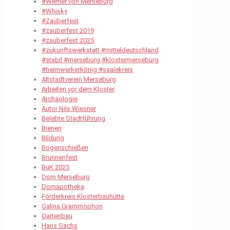
#Werner von Merseburg
#Whisky
#Zauberfest
#zauberfest 2019
#zauberfest 2025
#zukunftswerkstatt #mitteldeutschland
#stabil #merseburg #klostermerseburg
#heimwerkerkönig #saalekreis
Altstadtverein Merseburg
Arbeiten vor dem Kloster
Archäologie
Autor Nils Wiesner
Belebte Stadtführung
Bienen
Bildung
Bogenschießen
Brunnenfest
BuK 2025
Dom Merseburg
Domapotheke
Förderkreis Klosterbauhütte
Galina Grammophon
Gartenbau
Hans Sachs