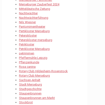
Merseburger Zauberfest 2024
Mitteldeutsche Zeitung
Nachtwächter
Nachtwächterführung
Nils Wiesner
Pantomimentheater
Pertikloster Merseburg
Peterskloster
Peterskloster merseburg
Petrikloster
Petrikloster Merseburg
petrimimen
Pfeffermühle Leipzig
Pflanzenkunde
Rosa canina
Rotary Club Hildesheim-Rosenstock
Rotary Club Merseburg
Sachsen-Anhalt
Stadt Merseburg
Stadtgeschichte
Staupenbrunnen
Staupenbrunnen am Markt
Stockbrot