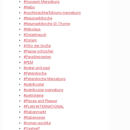
#museum Merseburg
#Nabu
#nachtwächterführung merseburg
#Neumarktkirche
#Neumarktkirche St.Thome
#Nikolaus
#Osterbrauch
#Ostern
#Otto der Große
#Papier schöpfen
#Paradiesgarten
#PEM
#peter und paul
#Peterskirche
#Peterskirche Merseburg
#petrikoster
#petrikoster merseburg
#petristeine
#Places and Pleasur
#PLAN INTERNATIONAL
#Rabenmarkt
#Rabensage
#roman raschke
#Saalealf