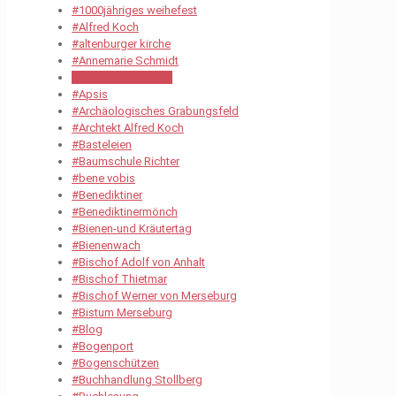
#1000jähriges weihefest
#Alfred Koch
#altenburger kirche
#Annemarie Schmidt
#Annemarie Scmidt
#Apsis
#Archäologisches Grabungsfeld
#Archtekt Alfred Koch
#Basteleien
#Baumschule Richter
#bene vobis
#Benediktiner
#Benediktinermönch
#Bienen-und Kräutertag
#Bienenwach
#Bischof Adolf von Anhalt
#Bischof Thietmar
#Bischof Werner von Merseburg
#Bistum Merseburg
#Blog
#Bogenport
#Bogenschützen
#Buchhandlung Stollberg