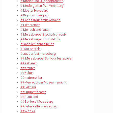
# Kinder-und Jugendprojekte
# Kindergarten "Am Weinberg"
# kloster Huysburg
# Kopfnischengrab
# Landestourismusverband
# Luthereiche
# Mensch und Natur
# Merseburger Bischofschronik
# Merseburger Tourist-Info
# sachsen-anhalt heute
# Ton basteln
# zauberfest merseburg
## Merseburger Schlossfestspiele
##Kabarett
##Kräuter
##Kultur
##matroschka
##Merseburger Museumsnacht
##Pelmeni
##Puppentheater
##Russland
##Schloss Merseburg
##tiefer keller merseburg
##Wodka