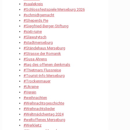
#saalekreis
#Schlossfestspiele Merseburg 2026
#schmidtgemacht
#Sheperds Pie
#Siegfried-Berger-Stiftung
#sixti-ruine
#Slawutytsch
#stadtmerseburg
#Ständehaus Merseburg
#Strasse der Romanik
#Susa Ahrens
#tag des offenen denkmals
#Thietmars Flussreise
#Tourist-Info Merseburg
#Trockenmauer
#Ukraine
#Verein
#weihnachten
#Weihnachtsgeschichte
#Weihnachtslieder
#Weltmädchentag 2024
#weltoffenes Merseburg
#Werkleitz