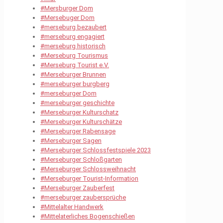
#Mersburger Dom
#Mersebuger Dom
#merseburg bezaubert
#merseburg engagiert
#merseburg historisch
#Merseburg Tourismus
#Merseburg Tourist e.V.
#Merseburger Brunnen
#merseburger burgberg
#merseburger Dom
#merseburger geschichte
#Merseburger Kulturschatz
#Merseburger Kulturschätze
#Merseburger Rabensage
#Merseburger Sagen
#Merseburger Schlossfestspiele 2023
#Merseburger Schloßgarten
#Merseburger Schlossweihnacht
#Merseburger Tourist-Information
#Merseburger Zauberfest
#merseburger zaubersprüche
#Mittelalter Handwerk
#Mittelaterliches Bogenschießen