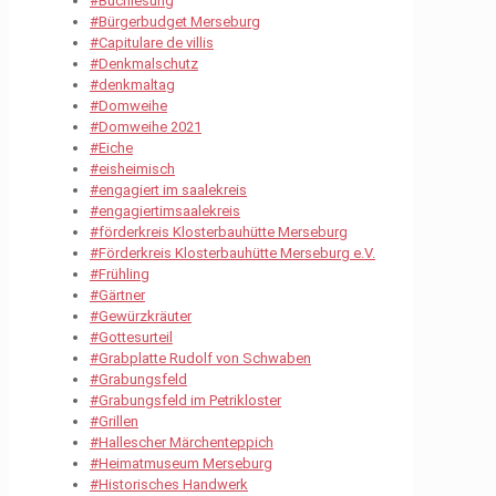
#Buchlesung
#Bürgerbudget Merseburg
#Capitulare de villis
#Denkmalschutz
#denkmaltag
#Domweihe
#Domweihe 2021
#Eiche
#eisheimisch
#engagiert im saalekreis
#engagiertimsaalekreis
#förderkreis Klosterbauhütte Merseburg
#Förderkreis Klosterbauhütte Merseburg e.V.
#Frühling
#Gärtner
#Gewürzkräuter
#Gottesurteil
#Grabplatte Rudolf von Schwaben
#Grabungsfeld
#Grabungsfeld im Petrikloster
#Grillen
#Hallescher Märchenteppich
#Heimatmuseum Merseburg
#Historisches Handwerk