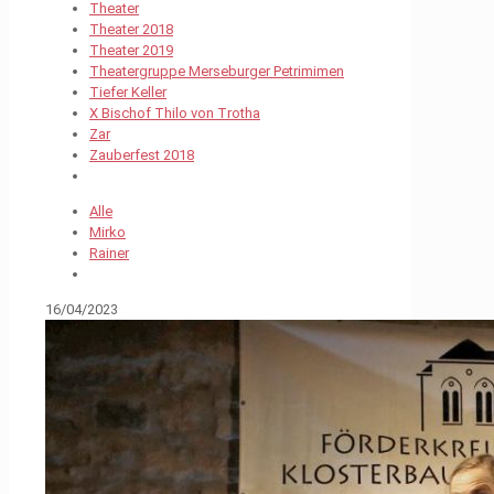
Theater
Theater 2018
Theater 2019
Theatergruppe Merseburger Petrimimen
Tiefer Keller
X Bischof Thilo von Trotha
Zar
Zauberfest 2018
Alle
Mirko
Rainer
16/04/2023