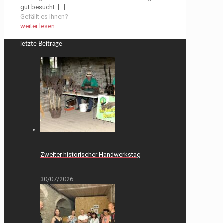
gut besucht.
[…]
Gefällt es Ihnen?
weiter lesen
letzte Beiträge
Zweiter historischer Handwerkstag
30/07/2026