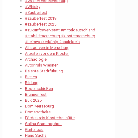
#Werner von Merseburg
#Whisky
#Zauberfest
#zauberfest 2019
#zauberfest 2025
#zukunftswerkstatt #mitteldeutschland
#stabil #merseburg #klostermerseburg
#heimwerkerkönig #saalekreis
Altstadtverein Merseburg
Arbeiten vor dem Kloster
Archäologie
Autor Nils Wiesner
Belebte Stadtführung
Bienen
Bildung
Bogenschießen
Brunnenfest
BuK 2025
Dom Merseburg
Domapotheke
Förderkreis Klosterbauhütte
Galina Grammophon
Gartenbau
Hans Sachs