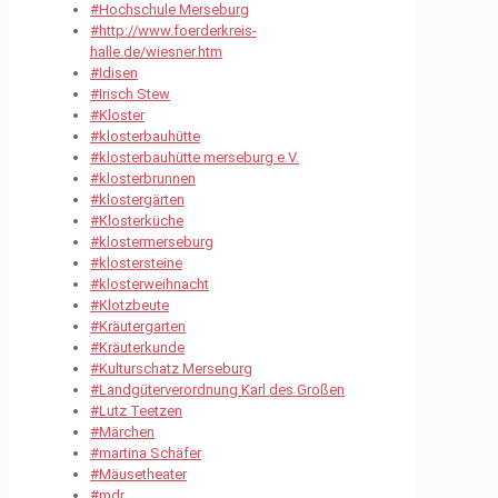
#Hochschule Merseburg
#http://www.foerderkreis-
halle.de/wiesner.htm
#Idisen
#Irisch Stew
#Kloster
#klosterbauhütte
#klosterbauhütte merseburg e.V.
#klosterbrunnen
#klostergärten
#Klosterküche
#klostermerseburg
#klostersteine
#klosterweihnacht
#Klotzbeute
#Kräutergarten
#Kräuterkunde
#Kulturschatz Merseburg
#Landgüterverordnung Karl des Großen
#Lutz Teetzen
#Märchen
#martina Schäfer
#Mäusetheater
#mdr