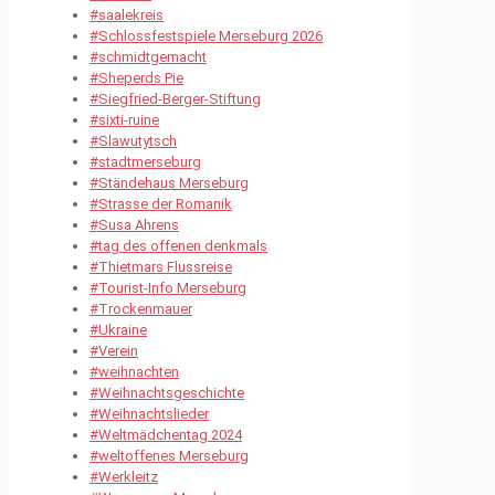
#saalekreis
#Schlossfestspiele Merseburg 2026
#schmidtgemacht
#Sheperds Pie
#Siegfried-Berger-Stiftung
#sixti-ruine
#Slawutytsch
#stadtmerseburg
#Ständehaus Merseburg
#Strasse der Romanik
#Susa Ahrens
#tag des offenen denkmals
#Thietmars Flussreise
#Tourist-Info Merseburg
#Trockenmauer
#Ukraine
#Verein
#weihnachten
#Weihnachtsgeschichte
#Weihnachtslieder
#Weltmädchentag 2024
#weltoffenes Merseburg
#Werkleitz