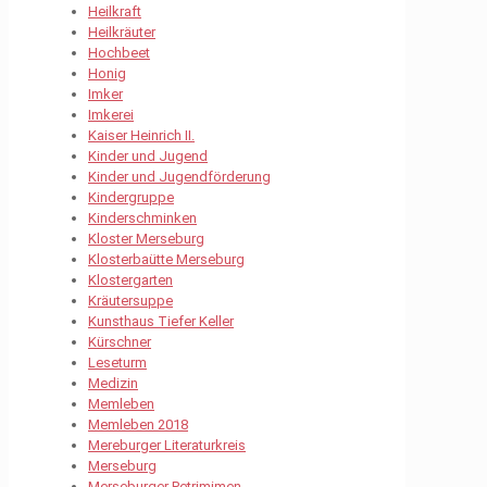
Heilkraft
Heilkräuter
Hochbeet
Honig
Imker
Imkerei
Kaiser Heinrich II.
Kinder und Jugend
Kinder und Jugendförderung
Kindergruppe
Kinderschminken
Kloster Merseburg
Klosterbaütte Merseburg
Klostergarten
Kräutersuppe
Kunsthaus Tiefer Keller
Kürschner
Leseturm
Medizin
Memleben
Memleben 2018
Mereburger Literaturkreis
Merseburg
Merseburger Petrimimen