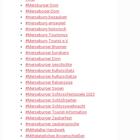
#Mersburger Dom
#Mersebuger Dom
#merseburg bezaubert
#merseburg engagiert
#merseburg historisch
#Merseburg Tourismus
#Merseburg Tourist e.V.
#Merseburger Brunnen
#merseburger burgberg
#merseburger Dom
#merseburger geschichte
#Merseburger Kulturschatz
#Merseburger Kulturschätze
#Merseburger Rabensage
#Merseburger Sagen
#Merseburger Schlossfestspiele 2023
#Merseburger Schloßgarten
#Merseburger Schlossweihnacht
#Merseburger Tourist-Information
#Merseburger Zauberfest
#merseburger zaubersprüche
#Mittelalter Handwerk
#Mittelaterliches Bogenschießen