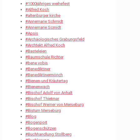
#1000jähriges weihefest
#Alfred Koch
#altenburger kirche
#Annemarie Schmidt
#Annemarie Scmidt
#Apsis
#Archäologisches Grabungsfeld
#Archtekt Alfred Koch
#Basteleien
#Baumschule Richter
#bene vobis
#Benediktiner
#Benediktinermönch
#Bienen-und Kräutertag
#Bienenwach
#Bischof Adolf von Anhalt
#Bischof Thietmar
#Bischof Werner von Merseburg
#Bistum Merseburg
#Blog
#Bogenport
#Bogenschützen
#Buchhandlung Stollberg