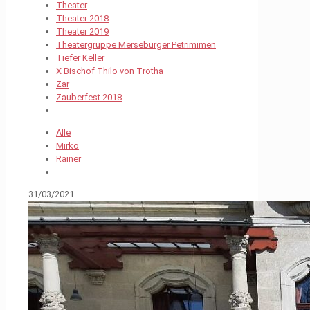
Theater
Theater 2018
Theater 2019
Theatergruppe Merseburger Petrimimen
Tiefer Keller
X Bischof Thilo von Trotha
Zar
Zauberfest 2018
Alle
Mirko
Rainer
31/03/2021