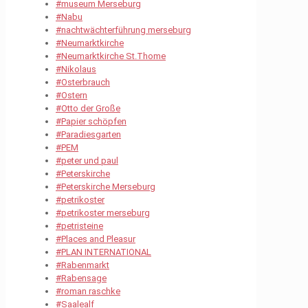
#museum Merseburg
#Nabu
#nachtwächterführung merseburg
#Neumarktkirche
#Neumarktkirche St.Thome
#Nikolaus
#Osterbrauch
#Ostern
#Otto der Große
#Papier schöpfen
#Paradiesgarten
#PEM
#peter und paul
#Peterskirche
#Peterskirche Merseburg
#petrikoster
#petrikoster merseburg
#petristeine
#Places and Pleasur
#PLAN INTERNATIONAL
#Rabenmarkt
#Rabensage
#roman raschke
#Saalealf