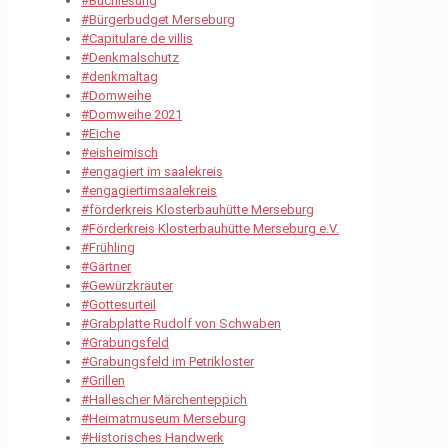
#Buchlesung
#Bürgerbudget Merseburg
#Capitulare de villis
#Denkmalschutz
#denkmaltag
#Domweihe
#Domweihe 2021
#Eiche
#eisheimisch
#engagiert im saalekreis
#engagiertimsaalekreis
#förderkreis Klosterbauhütte Merseburg
#Förderkreis Klosterbauhütte Merseburg e.V.
#Frühling
#Gärtner
#Gewürzkräuter
#Gottesurteil
#Grabplatte Rudolf von Schwaben
#Grabungsfeld
#Grabungsfeld im Petrikloster
#Grillen
#Hallescher Märchenteppich
#Heimatmuseum Merseburg
#Historisches Handwerk