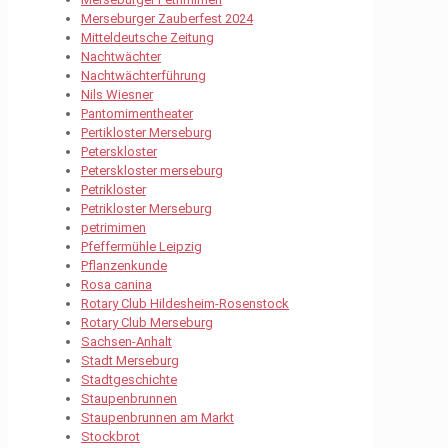
Merseburger Zauberfest 2024
Mitteldeutsche Zeitung
Nachtwächter
Nachtwächterführung
Nils Wiesner
Pantomimentheater
Pertikloster Merseburg
Peterskloster
Peterskloster merseburg
Petrikloster
Petrikloster Merseburg
petrimimen
Pfeffermühle Leipzig
Pflanzenkunde
Rosa canina
Rotary Club Hildesheim-Rosenstock
Rotary Club Merseburg
Sachsen-Anhalt
Stadt Merseburg
Stadtgeschichte
Staupenbrunnen
Staupenbrunnen am Markt
Stockbrot