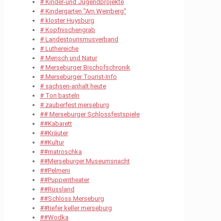
# Kinder-und Jugendprojekte
# Kindergarten "Am Weinberg"
# kloster Huysburg
# Kopfnischengrab
# Landestourismusverband
# Luthereiche
# Mensch und Natur
# Merseburger Bischofschronik
# Merseburger Tourist-Info
# sachsen-anhalt heute
# Ton basteln
# zauberfest merseburg
## Merseburger Schlossfestspiele
##Kabarett
##Kräuter
##Kultur
##matroschka
##Merseburger Museumsnacht
##Pelmeni
##Puppentheater
##Russland
##Schloss Merseburg
##tiefer keller merseburg
##Wodka