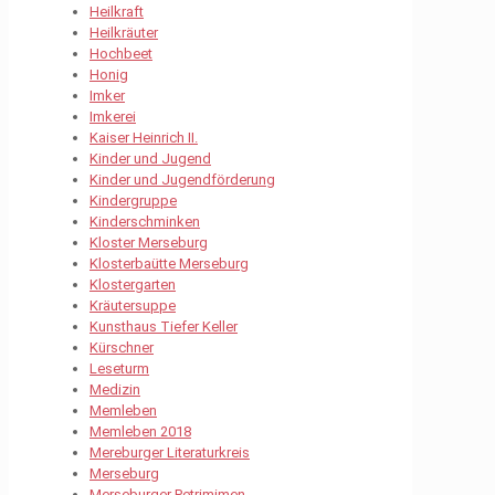
Heilkraft
Heilkräuter
Hochbeet
Honig
Imker
Imkerei
Kaiser Heinrich II.
Kinder und Jugend
Kinder und Jugendförderung
Kindergruppe
Kinderschminken
Kloster Merseburg
Klosterbaütte Merseburg
Klostergarten
Kräutersuppe
Kunsthaus Tiefer Keller
Kürschner
Leseturm
Medizin
Memleben
Memleben 2018
Mereburger Literaturkreis
Merseburg
Merseburger Petrimimen