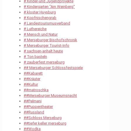
# Kinder-und Jugendprojekte
# Kindergarten "Am Weinberg"
# kloster Huysburg
# Kopfnischengrab
# Landestourismusverband
# Luthereiche
# Mensch und Natur
# Merseburger Bischofschronik
# Merseburger Tourist-Info
# sachsen-anhalt heute
# Ton basteln
# zauberfest merseburg
## Merseburger Schlossfestspiele
##Kabarett
##Kräuter
##Kultur
##matroschka
##Merseburger Museumsnacht
##Pelmeni
##Puppentheater
##Russland
##Schloss Merseburg
##tiefer keller merseburg
##Wodka