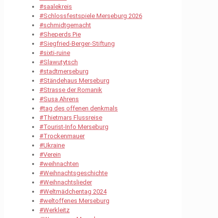
#saalekreis
#Schlossfestspiele Merseburg 2026
#schmidtgemacht
#Sheperds Pie
#Siegfried-Berger-Stiftung
#sixti-ruine
#Slawutytsch
#stadtmerseburg
#Ständehaus Merseburg
#Strasse der Romanik
#Susa Ahrens
#tag des offenen denkmals
#Thietmars Flussreise
#Tourist-Info Merseburg
#Trockenmauer
#Ukraine
#Verein
#weihnachten
#Weihnachtsgeschichte
#Weihnachtslieder
#Weltmädchentag 2024
#weltoffenes Merseburg
#Werkleitz