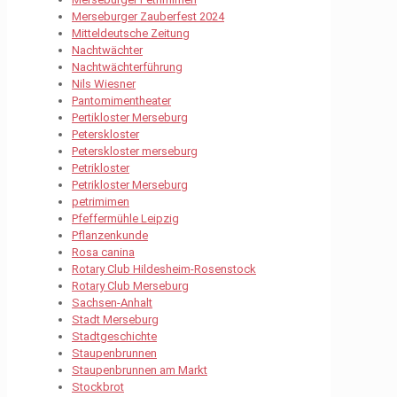
Merseburger Zauberfest 2024
Mitteldeutsche Zeitung
Nachtwächter
Nachtwächterführung
Nils Wiesner
Pantomimentheater
Pertikloster Merseburg
Peterskloster
Peterskloster merseburg
Petrikloster
Petrikloster Merseburg
petrimimen
Pfeffermühle Leipzig
Pflanzenkunde
Rosa canina
Rotary Club Hildesheim-Rosenstock
Rotary Club Merseburg
Sachsen-Anhalt
Stadt Merseburg
Stadtgeschichte
Staupenbrunnen
Staupenbrunnen am Markt
Stockbrot