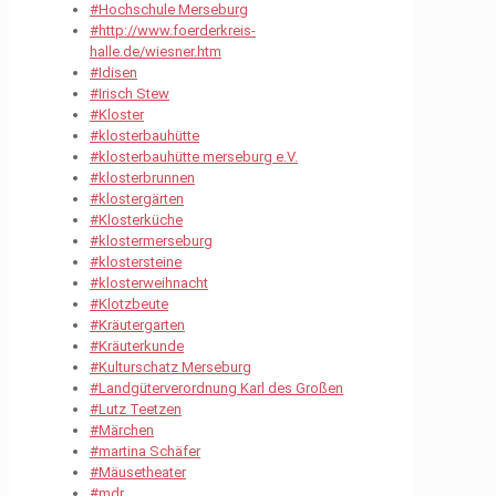
#Hochschule Merseburg
#http://www.foerderkreis-
halle.de/wiesner.htm
#Idisen
#Irisch Stew
#Kloster
#klosterbauhütte
#klosterbauhütte merseburg e.V.
#klosterbrunnen
#klostergärten
#Klosterküche
#klostermerseburg
#klostersteine
#klosterweihnacht
#Klotzbeute
#Kräutergarten
#Kräuterkunde
#Kulturschatz Merseburg
#Landgüterverordnung Karl des Großen
#Lutz Teetzen
#Märchen
#martina Schäfer
#Mäusetheater
#mdr