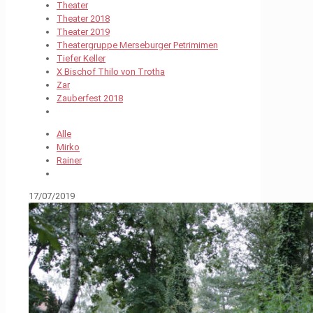
Theater
Theater 2018
Theater 2019
Theatergruppe Merseburger Petrimimen
Tiefer Keller
X Bischof Thilo von Trotha
Zar
Zauberfest 2018
Alle
Mirko
Rainer
17/07/2019