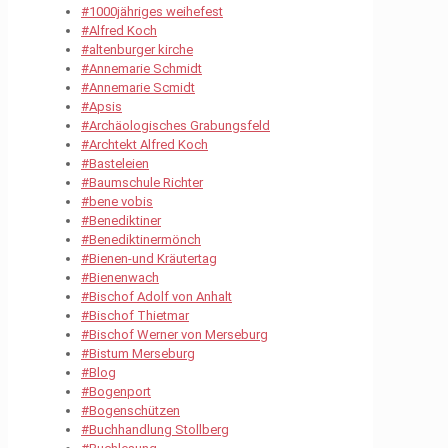
#1000jähriges weihefest
#Alfred Koch
#altenburger kirche
#Annemarie Schmidt
#Annemarie Scmidt
#Apsis
#Archäologisches Grabungsfeld
#Archtekt Alfred Koch
#Basteleien
#Baumschule Richter
#bene vobis
#Benediktiner
#Benediktinermönch
#Bienen-und Kräutertag
#Bienenwach
#Bischof Adolf von Anhalt
#Bischof Thietmar
#Bischof Werner von Merseburg
#Bistum Merseburg
#Blog
#Bogenport
#Bogenschützen
#Buchhandlung Stollberg