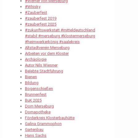
#Werner von Merseburg
#Whisky
#Zauberfest
#zauberfest 2019
#zauberfest 2025
#zukunftswerkstatt #mitteldeutschland
#stabil #merseburg #klostermerseburg
#heimwerkerkönig #saalekreis
Altstadtverein Merseburg
Arbeiten vor dem Kloster
Archäologie
Autor Nils Wiesner
Belebte Stadtführung
Bienen
Bildung
Bogenschießen
Brunnenfest
BuK 2025
Dom Merseburg
Domapotheke
Förderkreis Klosterbauhütte
Galina Grammophon
Gartenbau
Hans Sachs