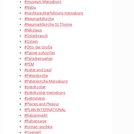
#museum Merseburg
#Nabu
#nachtwächterführung merseburg
#Neumarktkirche
#Neumarktkirche St.Thome
#Nikolaus
#Osterbrauch
#Ostern
#Otto der Große
#Papier schöpfen
#Paradiesgarten
#PEM
#peter und paul
#Peterskirche
#Peterskirche Merseburg
#petrikoster
#petrikoster merseburg
#petristeine
#Places and Pleasur
#PLAN INTERNATIONAL
#Rabenmarkt
#Rabensage
#roman raschke
#Saalealf