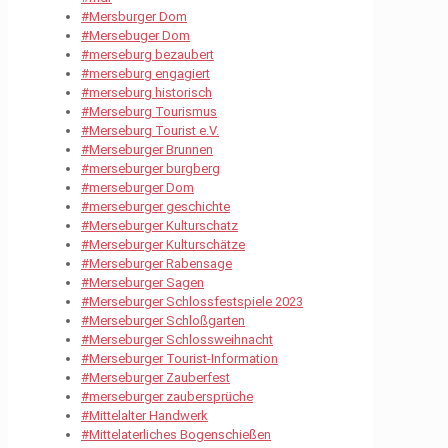
#Mersburger Dom
#Mersebuger Dom
#merseburg bezaubert
#merseburg engagiert
#merseburg historisch
#Merseburg Tourismus
#Merseburg Tourist e.V.
#Merseburger Brunnen
#merseburger burgberg
#merseburger Dom
#merseburger geschichte
#Merseburger Kulturschatz
#Merseburger Kulturschätze
#Merseburger Rabensage
#Merseburger Sagen
#Merseburger Schlossfestspiele 2023
#Merseburger Schloßgarten
#Merseburger Schlossweihnacht
#Merseburger Tourist-Information
#Merseburger Zauberfest
#merseburger zaubersprüche
#Mittelalter Handwerk
#Mittelaterliches Bogenschießen