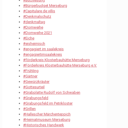
#Buchlesung
#Bürgerbudget Merseburg
#Capitulare de villis
#Denkmalschutz
#denkmaltag
#Domweihe
#Domweihe 2021
#Eiche
#eisheimisch
#engagiert im saalekreis
#engagiertimsaalekreis
#förderkreis Klosterbauhütte Merseburg
#Förderkreis Klosterbauhütte Merseburg e.V.
#Frühling
#Gärtner
#Gewürzkräuter
#Gottesurteil
#Grabplatte Rudolf von Schwaben
#Grabungsfeld
#Grabungsfeld im Petrikloster
#Grillen
#Hallescher Märchenteppich
#Heimatmuseum Merseburg
#Historisches Handwerk