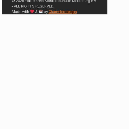
© 2026 Förderkreis Klosterbauhütte Merseburg e.V.
- ALL RIGHTS RESERVED.
Made with
&
by
Chameleodesign