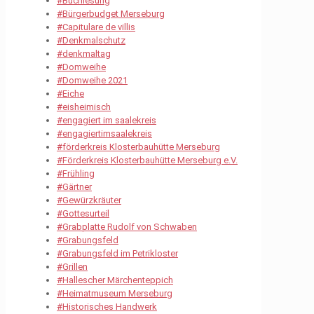
#Buchlesung
#Bürgerbudget Merseburg
#Capitulare de villis
#Denkmalschutz
#denkmaltag
#Domweihe
#Domweihe 2021
#Eiche
#eisheimisch
#engagiert im saalekreis
#engagiertimsaalekreis
#förderkreis Klosterbauhütte Merseburg
#Förderkreis Klosterbauhütte Merseburg e.V.
#Frühling
#Gärtner
#Gewürzkräuter
#Gottesurteil
#Grabplatte Rudolf von Schwaben
#Grabungsfeld
#Grabungsfeld im Petrikloster
#Grillen
#Hallescher Märchenteppich
#Heimatmuseum Merseburg
#Historisches Handwerk