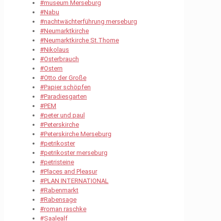
#museum Merseburg
#Nabu
#nachtwächterführung merseburg
#Neumarktkirche
#Neumarktkirche St.Thome
#Nikolaus
#Osterbrauch
#Ostern
#Otto der Große
#Papier schöpfen
#Paradiesgarten
#PEM
#peter und paul
#Peterskirche
#Peterskirche Merseburg
#petrikoster
#petrikoster merseburg
#petristeine
#Places and Pleasur
#PLAN INTERNATIONAL
#Rabenmarkt
#Rabensage
#roman raschke
#Saalealf