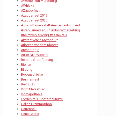
#Werner von Merseburg
#Whisky
#Zauberfest
#zauberfest 2019
#zauberfest 2025
#zukunftswerkstatt #mitteldeutschland
#stabil #merseburg #klostermerseburg
#heimwerkerkönig #saalekreis
Altstadtverein Merseburg
Arbeiten vor dem Kloster
Archäologie
Autor Nils Wiesner
Belebte Stadtführung
Bienen
Bildung
Bogenschießen
Brunnenfest
BuK 2025
Dom Merseburg
Domapotheke
Förderkreis Klosterbauhütte
Galina Grammophon
Gartenbau
Hans Sachs