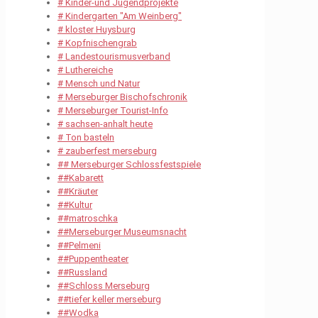
# Kinder-und Jugendprojekte
# Kindergarten "Am Weinberg"
# kloster Huysburg
# Kopfnischengrab
# Landestourismusverband
# Luthereiche
# Mensch und Natur
# Merseburger Bischofschronik
# Merseburger Tourist-Info
# sachsen-anhalt heute
# Ton basteln
# zauberfest merseburg
## Merseburger Schlossfestspiele
##Kabarett
##Kräuter
##Kultur
##matroschka
##Merseburger Museumsnacht
##Pelmeni
##Puppentheater
##Russland
##Schloss Merseburg
##tiefer keller merseburg
##Wodka