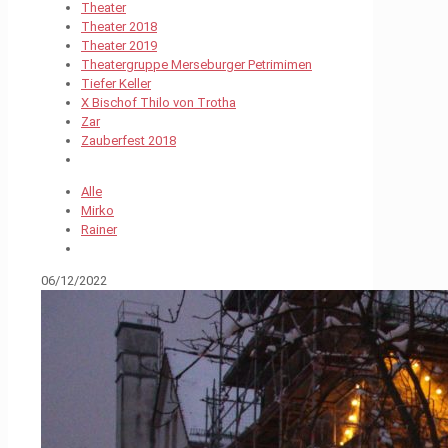
Theater
Theater 2018
Theater 2019
Theatergruppe Merseburger Petrimimen
Tiefer Keller
X Bischof Thilo von Trotha
Zar
Zauberfest 2018
Alle
Mirko
Rainer
06/12/2022