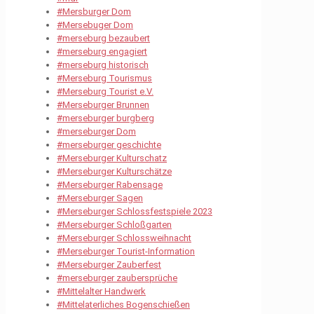
#Mersburger Dom
#Mersebuger Dom
#merseburg bezaubert
#merseburg engagiert
#merseburg historisch
#Merseburg Tourismus
#Merseburg Tourist e.V.
#Merseburger Brunnen
#merseburger burgberg
#merseburger Dom
#merseburger geschichte
#Merseburger Kulturschatz
#Merseburger Kulturschätze
#Merseburger Rabensage
#Merseburger Sagen
#Merseburger Schlossfestspiele 2023
#Merseburger Schloßgarten
#Merseburger Schlossweihnacht
#Merseburger Tourist-Information
#Merseburger Zauberfest
#merseburger zaubersprüche
#Mittelalter Handwerk
#Mittelaterliches Bogenschießen