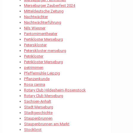
Merseburger Zauberfest 2024
Mitteldeutsche Zeitung
Nachtwächter
Nachtwächterführung
Nils Wiesner
Pantomimentheater
Pertikloster Merseburg
Peterskloster
Peterskloster merseburg
Petrikloster
Petrikloster Merseburg
petrimimen
Pfeffermühle Leipzig
Pflanzenkunde
Rosa canina
Rotary Club Hildesheim-Rosenstock
Rotary Club Merseburg
Sachsen-Anhalt
Stadt Merseburg
Stadtgeschichte
Staupenbrunnen
Staupenbrunnen am Markt
Stockbrot