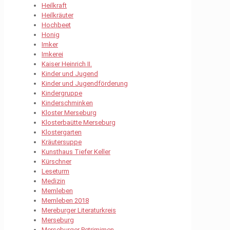
Heilkraft
Heilkräuter
Hochbeet
Honig
Imker
Imkerei
Kaiser Heinrich II.
Kinder und Jugend
Kinder und Jugendförderung
Kindergruppe
Kinderschminken
Kloster Merseburg
Klosterbaütte Merseburg
Klostergarten
Kräutersuppe
Kunsthaus Tiefer Keller
Kürschner
Leseturm
Medizin
Memleben
Memleben 2018
Mereburger Literaturkreis
Merseburg
Merseburger Petrimimen