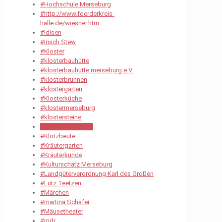
#Hochschule Merseburg
#http://www.foerderkreis-
halle.de/wiesner.htm
#Idisen
#Irisch Stew
#Kloster
#klosterbauhütte
#klosterbauhütte merseburg e.V.
#klosterbrunnen
#klostergärten
#Klosterküche
#klostermerseburg
#klostersteine
#klosterweihnacht
#Klotzbeute
#Kräutergarten
#Kräuterkunde
#Kulturschatz Merseburg
#Landgüterverordnung Karl des Großen
#Lutz Teetzen
#Märchen
#martina Schäfer
#Mäusetheater
#mdr