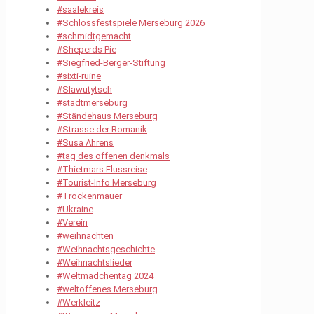
#saalekreis
#Schlossfestspiele Merseburg 2026
#schmidtgemacht
#Sheperds Pie
#Siegfried-Berger-Stiftung
#sixti-ruine
#Slawutytsch
#stadtmerseburg
#Ständehaus Merseburg
#Strasse der Romanik
#Susa Ahrens
#tag des offenen denkmals
#Thietmars Flussreise
#Tourist-Info Merseburg
#Trockenmauer
#Ukraine
#Verein
#weihnachten
#Weihnachtsgeschichte
#Weihnachtslieder
#Weltmädchentag 2024
#weltoffenes Merseburg
#Werkleitz