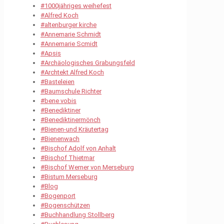
#1000jähriges weihefest
#Alfred Koch
#altenburger kirche
#Annemarie Schmidt
#Annemarie Scmidt
#Apsis
#Archäologisches Grabungsfeld
#Archtekt Alfred Koch
#Basteleien
#Baumschule Richter
#bene vobis
#Benediktiner
#Benediktinermönch
#Bienen-und Kräutertag
#Bienenwach
#Bischof Adolf von Anhalt
#Bischof Thietmar
#Bischof Werner von Merseburg
#Bistum Merseburg
#Blog
#Bogenport
#Bogenschützen
#Buchhandlung Stollberg