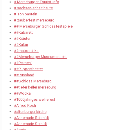
# Merseburger Tourist-Info
# sachsen-anhalt heute
# Ton basteln
# zauberfest merseburg
## Merseburger Schlossfestspiele
##Kabarett
##Kräuter
##Kultur
##matroschka
##Merseburger Museumsnacht
##Pelmeni
##Puppentheater
##Russland
##Schloss Merseburg
##tiefer keller merseburg
##Wodka
#1000jähriges weihefest
#Alfred Koch
#altenburger kirche
#Annemarie Schmidt
#Annemarie Scmidt
#Apsis