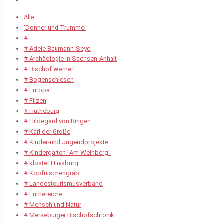
Alle
'Donner und Trummel
#
# Adele Baumann-Seyd
# Archäologie in Sachsen-Anhalt
# Bischof Werner
# Bogenschiesen
# Europa
# Filzen
# Hatheburg
# Hildegard von Bingen.
# Karl der Große
# Kinder-und Jugendprojekte
# Kindergarten "Am Weinberg"
# kloster Huysburg
# Kopfnischengrab
# Landestourismusverband
# Luthereiche
# Mensch und Natur
# Merseburger Bischofschronik