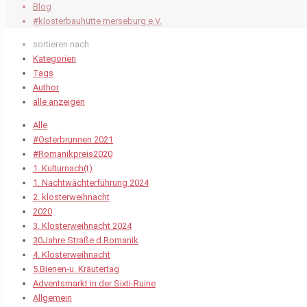
Blog
#klosterbauhütte merseburg e.V.
sortieren nach
Kategorien
Tags
Author
alle anzeigen
Alle
#Osterbrunnen 2021
#Romanikpreis2020
1. Kulturnach(t)
1. Nachtwächterführung 2024
2. klosterweihnacht
2020
3. Klosterweihnacht 2024
30Jahre Straße d.Romanik
4. Klosterweihnacht
5.Bienen-u. Kräutertag
Adventsmarkt in der Sixti-Ruine
Allgemein