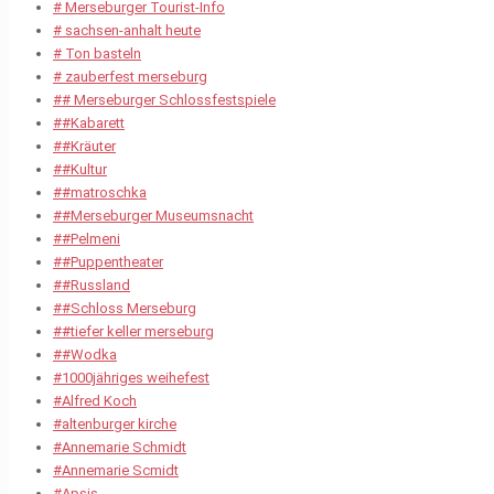
# Merseburger Tourist-Info
# sachsen-anhalt heute
# Ton basteln
# zauberfest merseburg
## Merseburger Schlossfestspiele
##Kabarett
##Kräuter
##Kultur
##matroschka
##Merseburger Museumsnacht
##Pelmeni
##Puppentheater
##Russland
##Schloss Merseburg
##tiefer keller merseburg
##Wodka
#1000jähriges weihefest
#Alfred Koch
#altenburger kirche
#Annemarie Schmidt
#Annemarie Scmidt
#Apsis