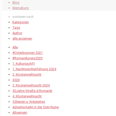
Blog
Merseburg
sortieren nach
Kategorien
Tags
Author
alle anzeigen
Alle
#Osterbrunnen 2021
#Romanikpreis2020
1. Kulturnach(t)
1. Nachtwächterführung 2024
2. klosterweihnacht
2020
3. Klosterweihnacht 2024
30Jahre Straße d.Romanik
4. Klosterweihnacht
5.Bienen-u. Kräutertag
Adventsmarkt in der Sixti-Ruine
Allgemein