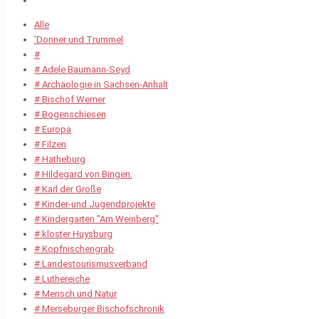
Alle
'Donner und Trummel
#
# Adele Baumann-Seyd
# Archäologie in Sachsen-Anhalt
# Bischof Werner
# Bogenschiesen
# Europa
# Filzen
# Hatheburg
# Hildegard von Bingen.
# Karl der Große
# Kinder-und Jugendprojekte
# Kindergarten "Am Weinberg"
# kloster Huysburg
# Kopfnischengrab
# Landestourismusverband
# Luthereiche
# Mensch und Natur
# Merseburger Bischofschronik