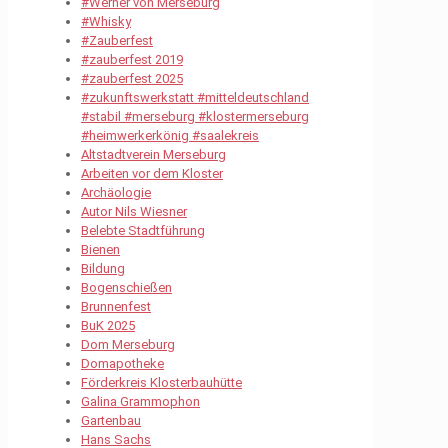
#Werner von Merseburg
#Whisky
#Zauberfest
#zauberfest 2019
#zauberfest 2025
#zukunftswerkstatt #mitteldeutschland
#stabil #merseburg #klostermerseburg
#heimwerkerkönig #saalekreis
Altstadtverein Merseburg
Arbeiten vor dem Kloster
Archäologie
Autor Nils Wiesner
Belebte Stadtführung
Bienen
Bildung
Bogenschießen
Brunnenfest
BuK 2025
Dom Merseburg
Domapotheke
Förderkreis Klosterbauhütte
Galina Grammophon
Gartenbau
Hans Sachs