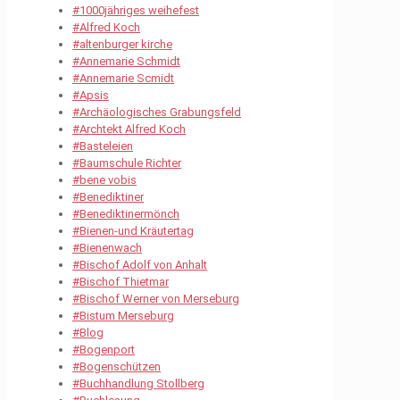
#1000jähriges weihefest
#Alfred Koch
#altenburger kirche
#Annemarie Schmidt
#Annemarie Scmidt
#Apsis
#Archäologisches Grabungsfeld
#Archtekt Alfred Koch
#Basteleien
#Baumschule Richter
#bene vobis
#Benediktiner
#Benediktinermönch
#Bienen-und Kräutertag
#Bienenwach
#Bischof Adolf von Anhalt
#Bischof Thietmar
#Bischof Werner von Merseburg
#Bistum Merseburg
#Blog
#Bogenport
#Bogenschützen
#Buchhandlung Stollberg