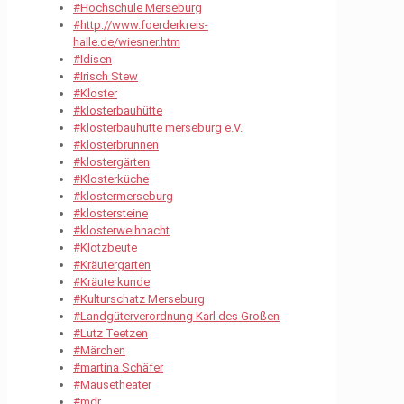
#Hochschule Merseburg
#http://www.foerderkreis-
halle.de/wiesner.htm
#Idisen
#Irisch Stew
#Kloster
#klosterbauhütte
#klosterbauhütte merseburg e.V.
#klosterbrunnen
#klostergärten
#Klosterküche
#klostermerseburg
#klostersteine
#klosterweihnacht
#Klotzbeute
#Kräutergarten
#Kräuterkunde
#Kulturschatz Merseburg
#Landgüterverordnung Karl des Großen
#Lutz Teetzen
#Märchen
#martina Schäfer
#Mäusetheater
#mdr