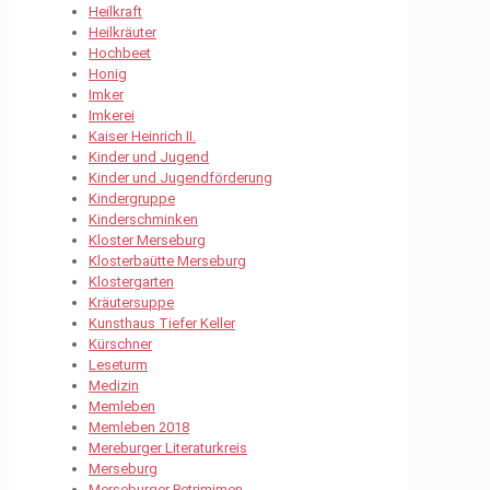
Heilkraft
Heilkräuter
Hochbeet
Honig
Imker
Imkerei
Kaiser Heinrich II.
Kinder und Jugend
Kinder und Jugendförderung
Kindergruppe
Kinderschminken
Kloster Merseburg
Klosterbaütte Merseburg
Klostergarten
Kräutersuppe
Kunsthaus Tiefer Keller
Kürschner
Leseturm
Medizin
Memleben
Memleben 2018
Mereburger Literaturkreis
Merseburg
Merseburger Petrimimen