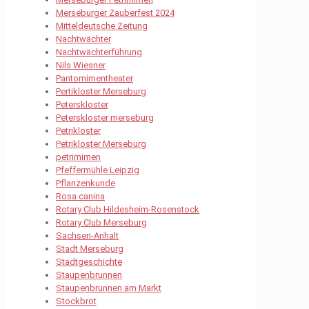
Merseburger Zauberfest 2024
Mitteldeutsche Zeitung
Nachtwächter
Nachtwächterführung
Nils Wiesner
Pantomimentheater
Pertikloster Merseburg
Peterskloster
Peterskloster merseburg
Petrikloster
Petrikloster Merseburg
petrimimen
Pfeffermühle Leipzig
Pflanzenkunde
Rosa canina
Rotary Club Hildesheim-Rosenstock
Rotary Club Merseburg
Sachsen-Anhalt
Stadt Merseburg
Stadtgeschichte
Staupenbrunnen
Staupenbrunnen am Markt
Stockbrot