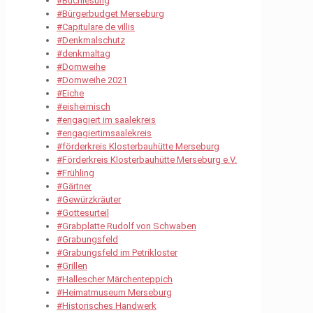
#Buchlesung
#Bürgerbudget Merseburg
#Capitulare de villis
#Denkmalschutz
#denkmaltag
#Domweihe
#Domweihe 2021
#Eiche
#eisheimisch
#engagiert im saalekreis
#engagiertimsaalekreis
#förderkreis Klosterbauhütte Merseburg
#Förderkreis Klosterbauhütte Merseburg e.V.
#Frühling
#Gärtner
#Gewürzkräuter
#Gottesurteil
#Grabplatte Rudolf von Schwaben
#Grabungsfeld
#Grabungsfeld im Petrikloster
#Grillen
#Hallescher Märchenteppich
#Heimatmuseum Merseburg
#Historisches Handwerk