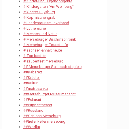
# Kinder-und Jugendprojekte
# Kindergarten "Am Weinberg"
# kloster Huysburg
# Kopfnischengrab
# Landestourismusverband
# Luthereiche
# Mensch und Natur
# Merseburger Bischofschronik
# Merseburger Tourist-Info
# sachsen-anhalt heute
# Ton basteln
# zauberfest merseburg
## Merseburger Schlossfestspiele
##Kabarett
##Kräuter
##Kultur
##matroschka
##Merseburger Museumsnacht
##Pelmeni
##Puppentheater
##Russland
##Schloss Merseburg
##tiefer keller merseburg
##Wodka