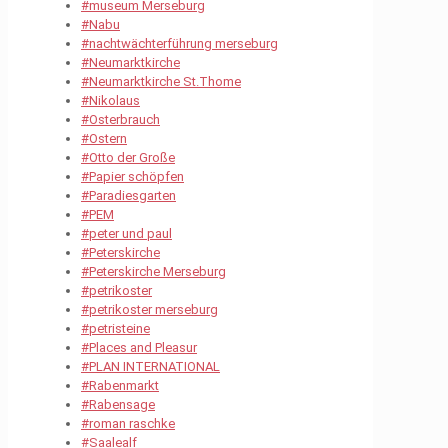
#museum Merseburg
#Nabu
#nachtwächterführung merseburg
#Neumarktkirche
#Neumarktkirche St.Thome
#Nikolaus
#Osterbrauch
#Ostern
#Otto der Große
#Papier schöpfen
#Paradiesgarten
#PEM
#peter und paul
#Peterskirche
#Peterskirche Merseburg
#petrikoster
#petrikoster merseburg
#petristeine
#Places and Pleasur
#PLAN INTERNATIONAL
#Rabenmarkt
#Rabensage
#roman raschke
#Saalealf