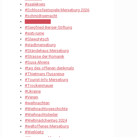
#saalekreis
#Schlossfestspiele Merseburg 2026
#schmidtgemacht
#Sheperds Pie
#Siegfried-Berger-Stiftung
#sixti-ruine
#Slawutytsch
#stadtmerseburg
#Ständehaus Merseburg
#Strasse der Romanik
#Susa Ahrens
#tag des offenen denkmals
#Thietmars Flussreise
#Tourist-Info Merseburg
#Trockenmauer
#Ukraine
#Verein
#weihnachten
#Weihnachtsgeschichte
#Weihnachtslieder
#Weltmädchentag 2024
#weltoffenes Merseburg
#Werkleitz