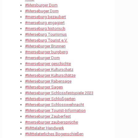
#Mersburger Dom
#Mersebuger Dom
#merseburg bezaubert
#merseburg engagiert
#merseburg historisch
#Merseburg Tourismus
#Merseburg Tourist e.V.
#Merseburger Brunnen
#merseburger burgberg
#merseburger Dom
#merseburger geschichte
#Merseburger Kulturschatz
#Merseburger Kulturschätze
#Merseburger Rabensage
#Merseburger Sagen
#Merseburger Schlossfestspiele 2023
#Merseburger Schloßgarten
#Merseburger Schlossweihnacht
#Merseburger Tourist-Information
#Merseburger Zauberfest
#merseburger zaubersprüche
#Mittelalter Handwerk
#Mittelaterliches Bogenschießen