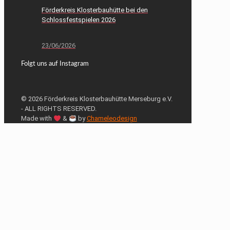
Förderkreis Klosterbauhütte bei den
Schlossfestspielen 2026
23/06/2026
Folgt uns auf Instagram
© 2026 Förderkreis Klosterbauhütte Merseburg e.V.
- ALL RIGHTS RESERVED.
Made with
&
by
Chameleodesign