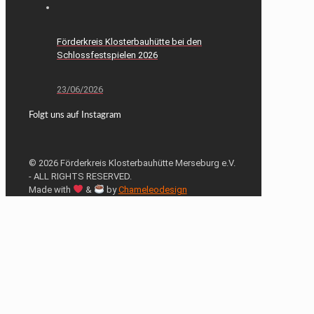
Förderkreis Klosterbauhütte bei den
Schlossfestspielen 2026
23/06/2026
Folgt uns auf Instagram
© 2026 Förderkreis Klosterbauhütte Merseburg e.V.
- ALL RIGHTS RESERVED.
Made with
&
by
Chameleodesign