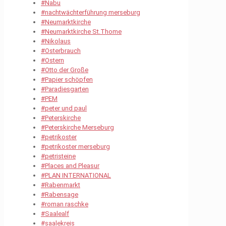
#Nabu
#nachtwächterführung merseburg
#Neumarktkirche
#Neumarktkirche St.Thome
#Nikolaus
#Osterbrauch
#Ostern
#Otto der Große
#Papier schöpfen
#Paradiesgarten
#PEM
#peter und paul
#Peterskirche
#Peterskirche Merseburg
#petrikoster
#petrikoster merseburg
#petristeine
#Places and Pleasur
#PLAN INTERNATIONAL
#Rabenmarkt
#Rabensage
#roman raschke
#Saalealf
#saalekreis