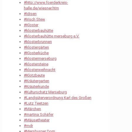
#http://www.foerderkreis-
halle.de/wiesner.htm
#Idisen
#Irisch Stew
#Kloster
#klosterbauhütte
#klosterbauhütte merseburg e.V.
#klosterbrunnen
#klostergärten
#Klosterküche
#klostermerseburg
#klostersteine
#klosterweihnacht
#Klotzbeute
#Kräutergarten
#Kräuterkunde
#Kulturschatz Merseburg
#Landgüterverordnung Karl des Großen
#Lutz Teetzen
#Märchen
#martina Schäfer
#Mäusetheater
#mdr
#Mersburger Dom