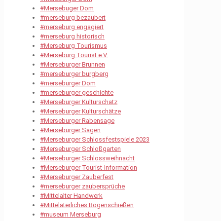
#Mersebuger Dom
#merseburg bezaubert
#merseburg engagiert
#merseburg historisch
#Merseburg Tourismus
#Merseburg Tourist e.V.
#Merseburger Brunnen
#merseburger burgberg
#merseburger Dom
#merseburger geschichte
#Merseburger Kulturschatz
#Merseburger Kulturschätze
#Merseburger Rabensage
#Merseburger Sagen
#Merseburger Schlossfestspiele 2023
#Merseburger Schloßgarten
#Merseburger Schlossweihnacht
#Merseburger Tourist-Information
#Merseburger Zauberfest
#merseburger zaubersprüche
#Mittelalter Handwerk
#Mittelaterliches Bogenschießen
#museum Merseburg