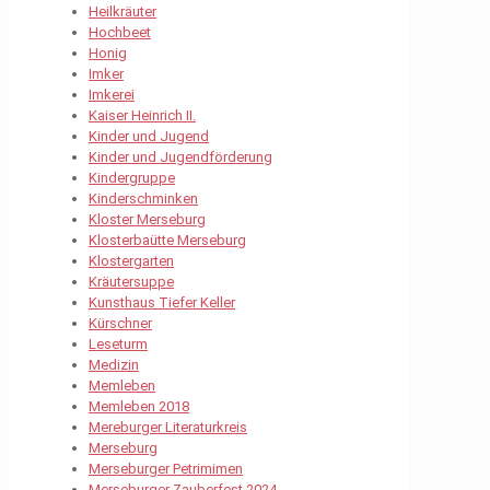
Heilkräuter
Hochbeet
Honig
Imker
Imkerei
Kaiser Heinrich II.
Kinder und Jugend
Kinder und Jugendförderung
Kindergruppe
Kinderschminken
Kloster Merseburg
Klosterbaütte Merseburg
Klostergarten
Kräutersuppe
Kunsthaus Tiefer Keller
Kürschner
Leseturm
Medizin
Memleben
Memleben 2018
Mereburger Literaturkreis
Merseburg
Merseburger Petrimimen
Merseburger Zauberfest 2024