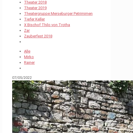
Theater 2018
Theater 2019
Theatergruppe Merseburger Petrimimen
Tiefer Keller
X Bischof Thilo von Trotha
Zar
Zauberfest 2018
Alle
Mirko
Rainer
07/05/2022