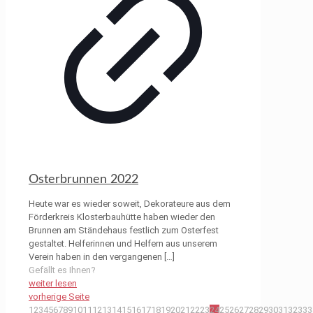
Osterbrunnen 2022
Heute war es wieder soweit, Dekorateure aus dem
Förderkreis Klosterbauhütte haben wieder den
Brunnen am Ständehaus festlich zum Osterfest
gestaltet. Helferinnen und Helfern aus unserem
Verein haben in den vergangenen
[…]
Gefällt es Ihnen?
weiter lesen
vorherige Seite
1
2
3
4
5
6
7
8
9
10
11
12
13
14
15
16
17
18
19
20
21
22
23
24
25
26
27
28
29
30
31
32
33
3