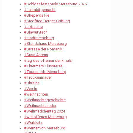
#Schlossfestspiele Merseburg 2026
#schmidtgemacht
#Sheperds Pie
#Siegfried-Berger-Stiftung
#sixti-ruine
#Slawutytsch
#stadtmerseburg
#Ständehaus Merseburg
#Strasse der Romanik
#Susa Ahrens
#tag des offenen denkmals
#Thietmars Flussreise
#Tourist-Info Merseburg
#Trockenmauer
#Ukraine
#Verein
#weihnachten
#Weihnachtsgeschichte
#Weihnachtslieder
#Weltmädchentag 2024
#weltoffenes Merseburg
#Werkleitz
#Werner von Merseburg