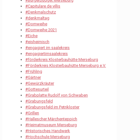
#Bürgerbudget Merseburg
#Capitulare de villis
#Denkmalschutz
#denkmaltag
#Domweihe
#Domweihe 2021
#Eiche
#eisheimisch
#engagiert im saalekreis
#engagiertimsaalekreis
#förderkreis Klosterbauhütte Merseburg
#Förderkreis Klosterbauhütte Merseburg e.V.
#Frühling
#Gärtner
#Gewürzkräuter
#Gottesurteil
#Grabplatte Rudolf von Schwaben
#Grabungsfeld
#Grabungsfeld im Petrikloster
#Grillen
#Hallescher Märchenteppich
#Heimatmuseum Merseburg
#Historisches Handwerk
#Hochschule Merseburg