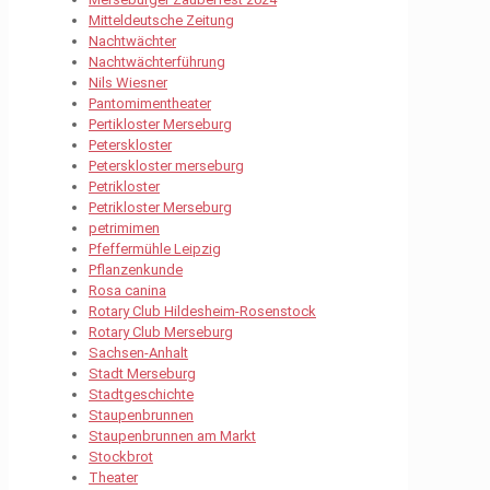
Mitteldeutsche Zeitung
Nachtwächter
Nachtwächterführung
Nils Wiesner
Pantomimentheater
Pertikloster Merseburg
Peterskloster
Peterskloster merseburg
Petrikloster
Petrikloster Merseburg
petrimimen
Pfeffermühle Leipzig
Pflanzenkunde
Rosa canina
Rotary Club Hildesheim-Rosenstock
Rotary Club Merseburg
Sachsen-Anhalt
Stadt Merseburg
Stadtgeschichte
Staupenbrunnen
Staupenbrunnen am Markt
Stockbrot
Theater