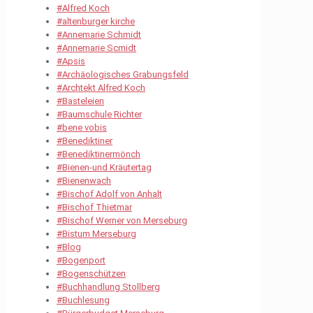
#Alfred Koch
#altenburger kirche
#Annemarie Schmidt
#Annemarie Scmidt
#Apsis
#Archäologisches Grabungsfeld
#Archtekt Alfred Koch
#Basteleien
#Baumschule Richter
#bene vobis
#Benediktiner
#Benediktinermönch
#Bienen-und Kräutertag
#Bienenwach
#Bischof Adolf von Anhalt
#Bischof Thietmar
#Bischof Werner von Merseburg
#Bistum Merseburg
#Blog
#Bogenport
#Bogenschützen
#Buchhandlung Stollberg
#Buchlesung