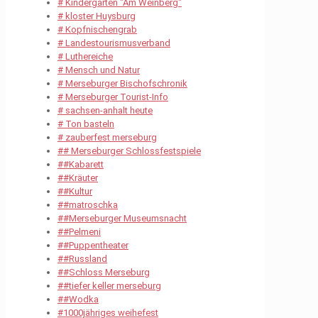
# Kindergarten "Am Weinberg"
# kloster Huysburg
# Kopfnischengrab
# Landestourismusverband
# Luthereiche
# Mensch und Natur
# Merseburger Bischofschronik
# Merseburger Tourist-Info
# sachsen-anhalt heute
# Ton basteln
# zauberfest merseburg
## Merseburger Schlossfestspiele
##Kabarett
##Kräuter
##Kultur
##matroschka
##Merseburger Museumsnacht
##Pelmeni
##Puppentheater
##Russland
##Schloss Merseburg
##tiefer keller merseburg
##Wodka
#1000jähriges weihefest