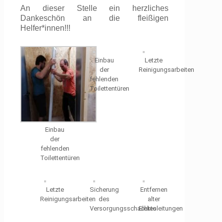
An dieser Stelle ein herzliches
Dankeschön an die fleißigen
Helfer*innen!!!
Einbau
Letzte
der
Reinigungsarbeiten
fehlenden
Toilettentüren
Einbau
der
fehlenden
Toilettentüren
Letzte
Sicherung
Entfernen
Reinigungsarbeiten
des
alter
Versorgungsschachtes
Elektoleitungen