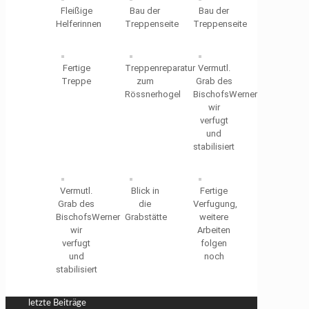
Fleißige
Bau der
Bau der
Helferinnen
Treppenseite
Treppenseite
Fertige
Treppenreparatur
Vermutl.
Treppe
zum
Grab des
Rössnerhogel
BischofsWerner
wir
verfugt
und
stabilisiert
Vermutl.
Blick in
Fertige
Grab des
die
Verfugung,
BischofsWerner
Grabstätte
weitere
wir
Arbeiten
verfugt
folgen
und
noch
stabilisiert
letzte Beiträge