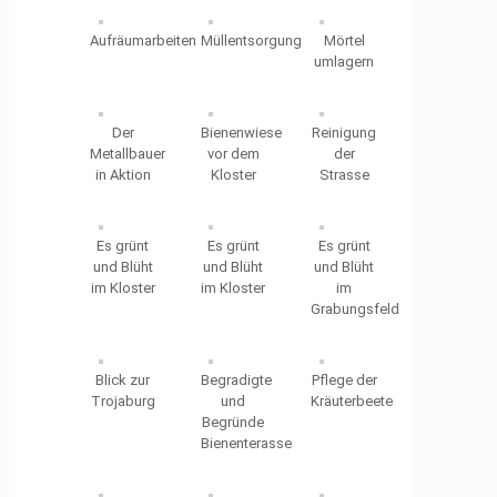
Aufräumarbeiten
Müllentsorgung
Mörtel
umlagern
Der
Bienenwiese
Reinigung
Metallbauer
vor dem
der
in Aktion
Kloster
Strasse
Es grünt
Es grünt
Es grünt
und Blüht
und Blüht
und Blüht
im Kloster
im Kloster
im
Grabungsfeld
Blick zur
Begradigte
Pflege der
Trojaburg
und
Kräuterbeete
Begründe
Bienenterasse