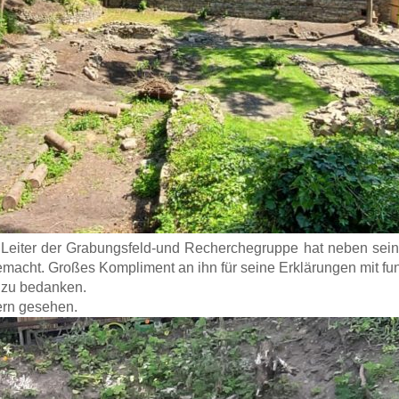
r Leiter der Grabungsfeld-und Recherchegruppe hat neben sei
emacht. Großes Kompliment an ihn für seine Erklärungen mit fu
e zu bedanken.
ern gesehen.