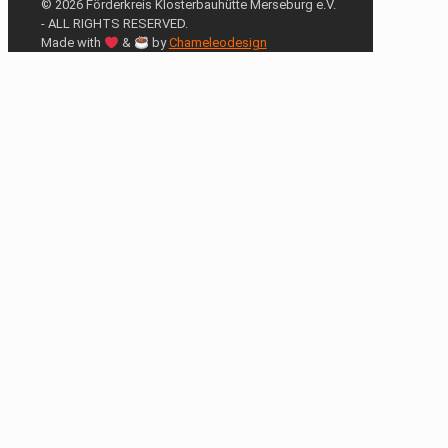
© 2026 Förderkreis Klosterbauhütte Merseburg e.V.
- ALL RIGHTS RESERVED.
Made with
&
by
Chameleodesign