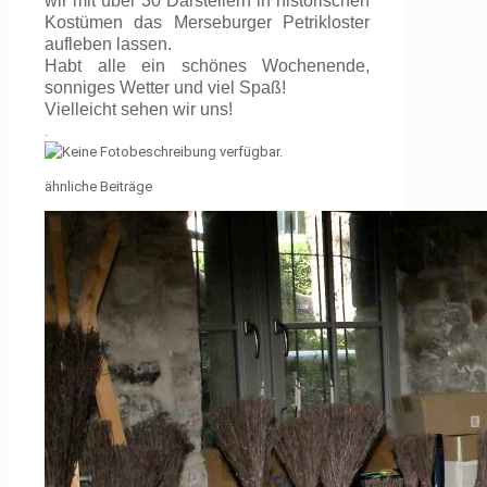
wir mit über 30 Darstellern in historischen
Kostümen das Merseburger Petrikloster
aufleben lassen.
Habt alle ein schönes Wochenende,
sonniges Wetter und viel Spaß!
Vielleicht sehen wir uns!
.
ähnliche Beiträge