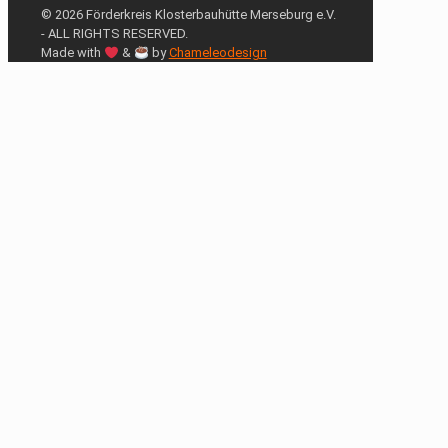
© 2026 Förderkreis Klosterbauhütte Merseburg e.V.
- ALL RIGHTS RESERVED.
Made with
&
by
Chameleodesign